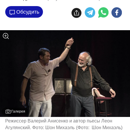
Обсудить
Галерея
Режиссер Валерий Анисенко и автор пьесы Леон 
Агулянский. Фото: Шон Михаэль
(
Фото:  Шон Михаэль
)