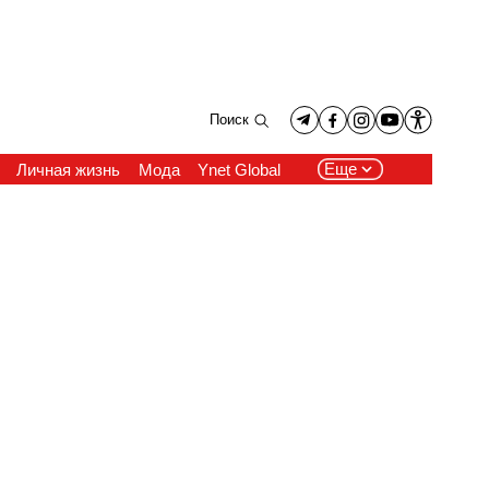
Поиск
Еще
Личная жизнь
Мода
Ynet Global