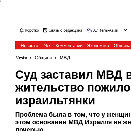
'
Коротко
Связь с редакцией
31
°
Тель-Авив
Новости
24/7
Комментарии
Экономика
Община
Vesty
Община
МВД
Суд заставил МВД 
жительство пожило
израильтянки
Проблема была в том, что у женщин
этом основании МВД Израиля не же
дочерью