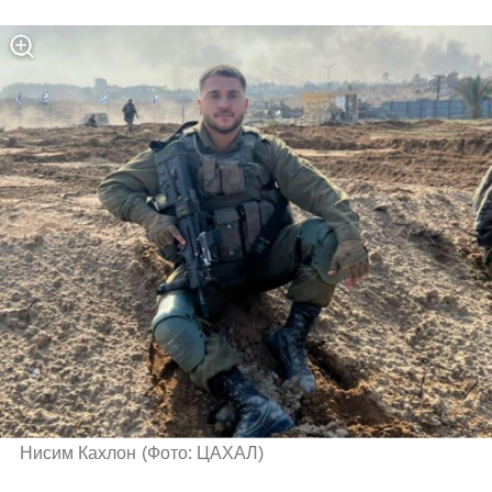
Нисим Кахлон
(
Фото: ЦАХАЛ
)