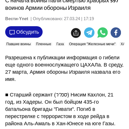
С начала войны пали смертью храбрых 597
воинов Армии обороны Израиля
Вести-Ynet
| Опубликовано:
27.03.24 | 17:19
Обсудить
Павшие воины
Пленные
Газа
Операция "Железные мечи"
ХАМ
Разрешена к публикации информация о гибели 
еще одного военнослужащего ЦАХАЛа. В среду, 
27 марта, Армия обороны Израиля назвала его 
имя.
■ Старший сержант (
סמ"ר
) Нисим Кахлон, 21 
год, из Хадеры. Он был бойцом 435-го 
батальона бригады "Гивати". Погиб в 
перестрелке с террористом в ходе рейда в 
района Аль-Амаль в Хан-Юнесе на юге Газы. 