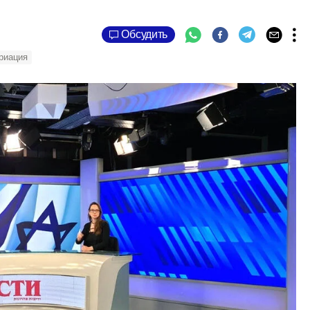
Обсудить
риация