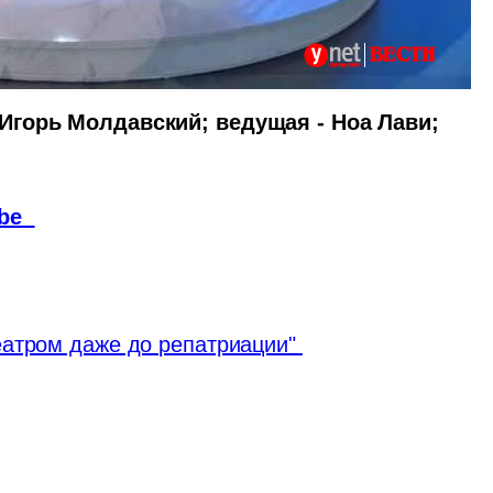
Игорь Молдавский; ведущая - Ноа Лави; 
be  
еатром даже до репатриации" 