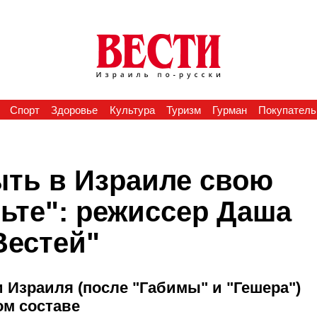
Спорт
Здоровье
Культура
Туризм
Гурман
Покупатель
ыть в Израиле свою
ьте": режиссер Даша
Вестей"
и Израиля (после "Габимы" и "Гешера")
ом составе