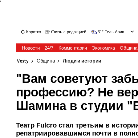
'
Коротко
Связь с редакцией
31
°
Тель-Авив
Новости
24/7
Комментарии
Экономика
Община
Vesty
Община
Люди и истории
"Вам советуют заб
профессию? Не вер
Шамина в студии "
Театр Fulcro стал третьим в истори
репатриировавшимся почти в полн