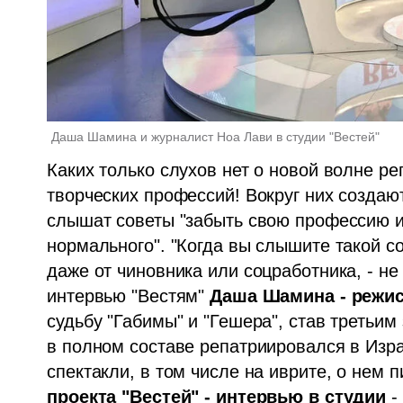
Даша Шамина и журналист Ноа Лави в студии "Вестей" 
Каких только слухов нет о новой волне ре
творческих профессий! Вокруг них создаю
слышат советы "забыть свою профессию и 
нормального". "Когда вы слышите такой сов
даже от чиновника или соцработника, - не 
интервью "Вестям"
 Даша Шамина - режисс
судьбу "Габимы" и "Гешера", став третьим 
в полном составе репатриировался в Изр
спектакли, в том числе на иврите, о нем 
проекта "Вестей" - интервью в студии 
-