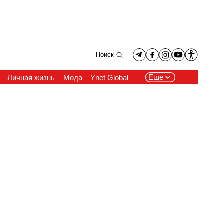
Поиск
Еще
Личная жизнь
Мода
Ynet Global