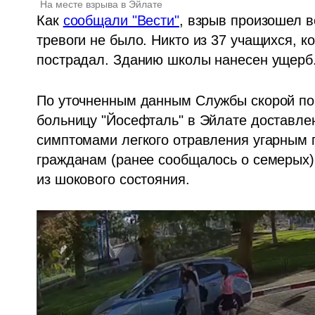
На месте взрыва в Эйлате
Как 
сообщали "Вести"
, взрыв произошел в
тревоги не было. Никто из 37 учащихся, к
пострадал. Зданию школы нанесен ущерб
По уточненным данным Службы скорой по
больницу "Йосефталь" в Эйлате доставлен 
симптомами легкого отравления угарным г
гражданам (ранее сообщалось о семерых)
из шокового состояния.