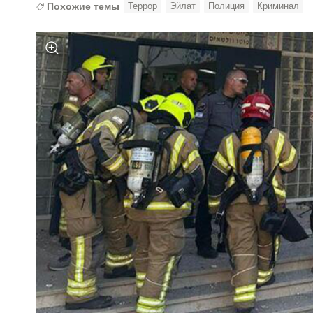
Похожие темы
Террор
Эйлат
Полиция
Криминал