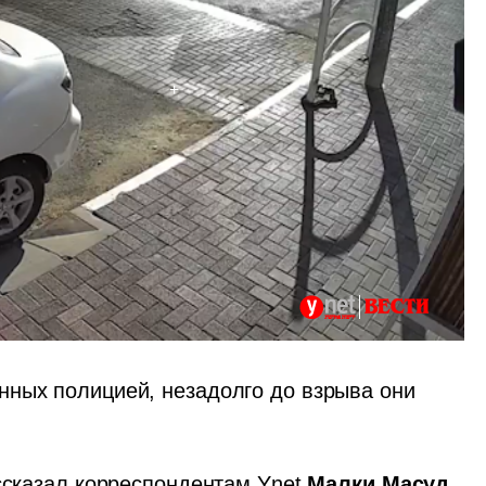
ных полицией, незадолго до взрыва они 
ссказал корреспондентам Ynet 
Малки Масуд
, 