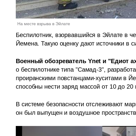
На месте взрыва в Эйлате
Беспилотник, взорвавшийся в Эйлате в чет
Йемена. Такую оценку дают источники в с
Военный обозреватель Ynet и "Едиот а
о беспилотнике типа "Самад-3", разработ
проиранскими повстанцами-хуситами в Йем
способны нести заряд массой от 10 до 20 к
В системе безопасности отслеживают марш
он был выпущен и воздушное пространство