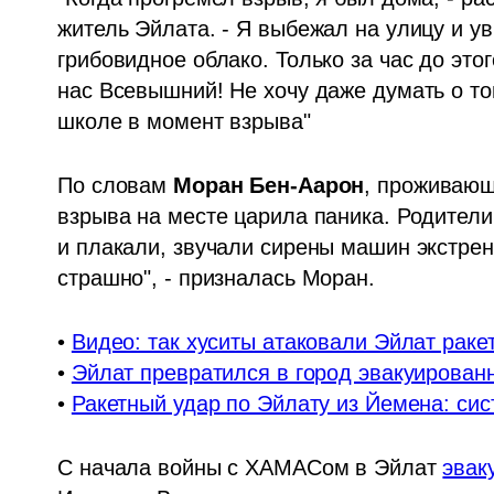
житель Эйлата. - Я выбежал на улицу и ув
грибовидное облако. Только за час до это
нас Всевышний! Не хочу даже думать о том
школе в момент взрыва"
По словам 
Моран Бен-Аарон
, проживающ
взрыва на месте царила паника. Родители 
и плакали, звучали сирены машин экстрен
страшно", - призналась Моран.
• 
Видео: так хуситы атаковали Эйлат рак
• 
Эйлат превратился в город эвакуирован
• 
Ракетный удар по Эйлату из Йемена: сис
С начала войны с ХАМАСом в Эйлат 
эвак