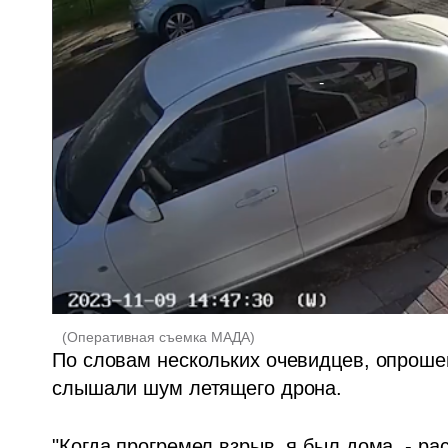
(
Оперативная съемка МАДА
)
По словам нескольких очевидцев, опрошен
слышали шум летящего дрона. 
"Когда прогремел взрыв, я был дома, - ра