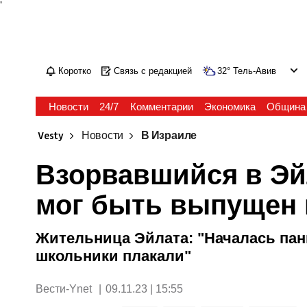
'
Коротко
Связь с редакцией
32
°
Тель-Авив
Новости
24/7
Комментарии
Экономика
Община
Vesty
Новости
В Израиле
Взорвавшийся в Эй
мог быть выпущен 
Жительница Эйлата: "Началась пан
школьники плакали"
Вести-Ynet
|
09.11.23 | 15:55