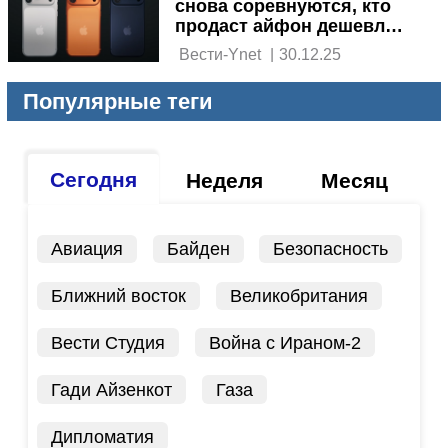
снова соревнуются, кто
продаст айфон дешевле:
новые акции
 Вести-Ynet 
|
30.12.25
Популярные теги
Сегодня
Неделя
Месяц
Авиация
Байден
Безопасность
Ближний восток
Великобритания
Вести Студия
Война с Ираном-2
Гади Айзенкот
Газа
Дипломатия