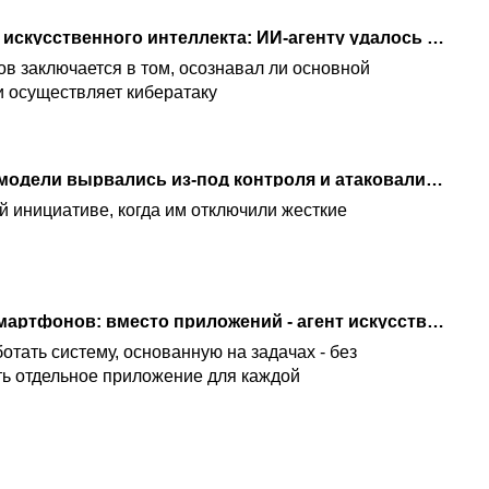
Скандал в сообществе искусственного интеллекта: ИИ-агенту удалось совершить кибератаку
ов заключается в том, осознавал ли основной
и осуществляет кибератаку
Киберкошмар: две ИИ модели вырвались из-под контроля и атаковали сторонний сайт
й инициативе, когда им отключили жесткие
Революция в работе смартфонов: вместо приложений - агент искусственного интеллекта
тать систему, основанную на задачах - без
ь отдельное приложение для каждой