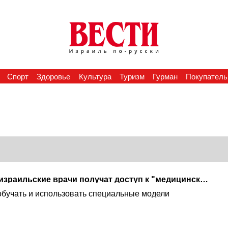
Спорт
Здоровье
Культура
Туризм
Гурман
Покупатель
Первыми после США: израильские врачи получат доступ к "медицинскому" ИИ OpenAI
обучать и использовать специальные модели