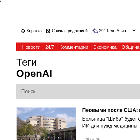
'
Коротко
Связь с редакцией
29
°
Тель-Авив
Новости
24/7
Комментарии
Экономика
Община
Теги
OpenAI
Больница "Шиба" будет 
ИИ для нужд медицины
28.07.26