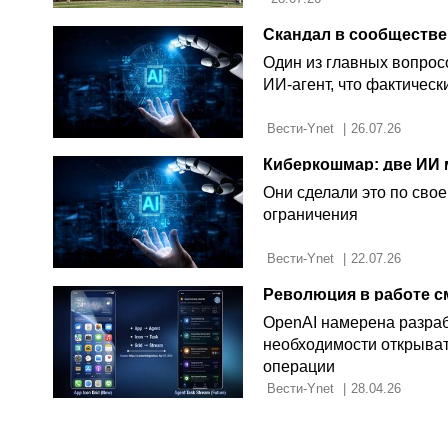
Один из главных вопрос
ИИ-агент, что фактическ
 Вести-Ynet 
|
26.07.26
Они сделали это по свое
ограничения
 Вести-Ynet 
|
22.07.26
OpenAI намерена разрабо
необходимости открыват
операции
 Вести-Ynet 
|
28.04.26