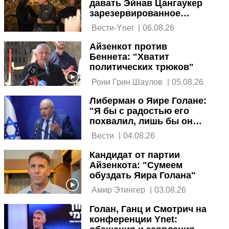
давать Эйнав Цангаукер
зарезервированное
место в списке
 Вести-Ynet 
|
06.08.26
Демократов
Айзенкот против
Беннета: "Хватит
политических трюков"
 Рони Грин Шаулов 
|
05.08.26
Либерман о Яире Голане:
"Я бы с радостью его
похвалил, лишь бы он
молчал"
 Вести 
|
04.08.26
Кандидат от партии
Айзенкота: "Сумеем
обуздать Яира Голана"
 Амир Этингер 
|
03.08.26
Голан, Ганц и Смотрич на
конференции Ynet: