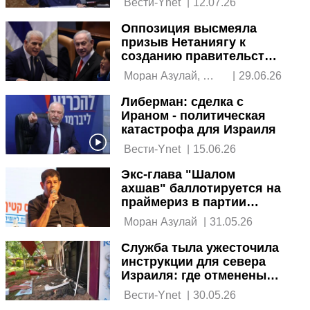
 Вести-Ynet 
|
12.07.26
феминисток
Оппозиция высмеяла
призыв Нетаниягу к
созданию правительства
единства
 Моран Азулай, 
|
29.06.26
Итамар Айхнер 
Либерман: сделка с
Ираном - политическая
катастрофа для Израиля
 Вести-Ynet 
|
15.06.26
Экс-глава "Шалом
ахшав" баллотируется на
праймериз в партии
Демократы
 Моран Азулай 
|
31.05.26
Служба тыла ужесточила
инструкции для севера
Израиля: где отменены
занятия и работа
 Вести-Ynet 
|
30.05.26