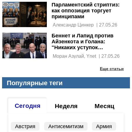
Парламентский стриптиз:
как оппозиция торгует
принципами
 Александр Цинкер 
|
27.05.26
Беннет и Лапид против
Айзенкота и Голана:
"Никаких уступок
ортодоксам по поводу
 Моран Азулай, Ynet 
|
27.05.26
призыва"
Еще статьи
Популярные теги
Сегодня
Неделя
Месяц
Австрия
Антисемитизм
Армия