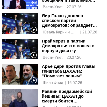
обещания и заявления
перед выборами
 Вести-Ynet 
|
27.07.26
Яир Голан доволен
списком партии
Демократов: оправдает
ли она надежды левого
 Юваль Карни и 
|
21.07.26
лагеря
Вести 
Праймериз в партии
Демократы: кто вошел в
первую десятку
 Вести-Ynet 
|
20.07.26
Арье Дери против главы
генштаба ЦАХАЛа:
"Помогает левым"
 Шило Фрид 
|
16.07.26
Раввин предармейской
йешивы: ЦАХАЛ до
смерти боится
радикальных