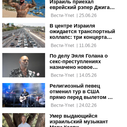
Израиль приехал
еврейский рэпер Джиган
из России
 Вести-Ynet 
|
25.06.26
В центре Израиля
ожидается транспортный
коллапс: три концерта
звезд и акции
 Вести-Ynet 
|
11.06.26
ортодоксов
По делу Эяля Голана о
секс-преступлениях
назначено новое
расследование
 Вести-Ynet 
|
14.05.26
Религиозный певец
отменил тур в США
прямо перед вылетом из
Бен-Гуриона из-за Ирана
 Вести-Ynet 
|
24.02.26
Умер выдающийся
израильский музыкант