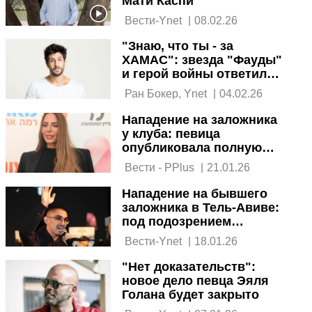
Мати Каспи
 Вести-Ynet 
|
08.02.26
"Знаю, что ты - за
ХАМАС": звезда "Фауды"
и герой войны ответил
на насмешки
 Ран Бокер, Ynet 
|
04.02.26
писательницы
Нападение на заложника
у клуба: певица
опубликовала полную
версию беседы с Ромом
 Вести - PPlus 
|
21.01.26
Бреславски
Нападение на бывшего
заложника в Тель-Авиве:
под подозрением
спутник жизни известной
 Вести-Ynet 
|
18.01.26
певицы
"Нет доказательств":
новое дело певца Эяля
Голана будет закрыто