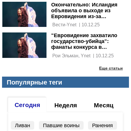
Окончательно: Исландия
объявила о выходе из
Евровидения из-за
Израиля
 Вести-Ynet 
|
10.12.25
"Евровидение захватило
государство-убийца":
фанаты конкурса в
разных странах против
 Рои Эльман, Ynet 
|
10.12.25
Израиля
Еще статьи
Популярные теги
Сегодня
Неделя
Месяц
Ливан
Павшие воины
Ранения