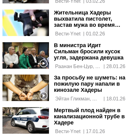
 Вести-Ynet 
|
03.02.26
Жительница Хадеры
выхватила пистолет,
застав мужа во время
секса с сотрудницей
 Вести-Ynet 
|
01.02.26
В министра Идит
Сильман бросили кусок
угля, задержана девушка
 Раанан Бен-Цур, 
|
28.01.26
Илана Куриэль 
За просьбу не шуметь: на
пожилую пару напали в
кинозале Хадеры
 Эйтан Гликман, 
|
18.01.26
Раанан Бен-Цур 
Мертвый плод найден в
канализационной трубе в
Хадере
 Вести-Ynet 
|
17.01.26