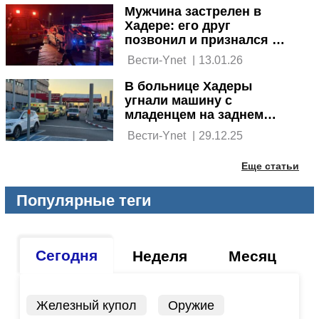
Мужчина застрелен в
Хадере: его друг
позвонил и признался в
убийстве
 Вести-Ynet 
|
13.01.26
В больнице Хадеры
угнали машину с
младенцем на заднем
сиденье
 Вести-Ynet 
|
29.12.25
Еще статьи
Популярные теги
Сегодня
Неделя
Месяц
Железный купол
Оружие