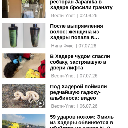
ресторан Japanika в
Хадере бросили гранату
 Вести-Ynet 
|
02.08.26
После выпрямления
волос: женщина из
Хадеры попала в
реанимацию
 Нина Фукс 
|
07.07.26
В Хадере чудом спасли
собаку, застрявшую в
двери лифта
 Вести-Ynet 
|
07.07.26
Под Хадерой поймали
редчайшую гадюку-
альбиноса: видео
 Вести-Ynet 
|
06.07.26
59 ударов ножом: Эмиль
из Хадеры обвиняется в