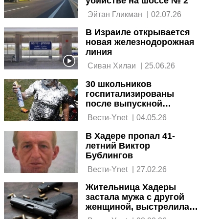
убийстве на шоссе № 2
 Эйтан Гликман 
|
02.07.26
В Израиле открывается
новая железнодорожная
линия
 Сиван Хилаи 
|
25.06.26
30 школьников
госпитализированы
после выпускной
вечеринки в Хадере
 Вести-Ynet 
|
04.05.26
В Хадере пропал 41-
летний Виктор
Бублингов
 Вести-Ynet 
|
27.02.26
Жительница Хадеры
застала мужа с другой
женщиной, выстрелила в
него и пойдет под суд