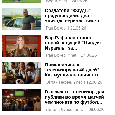
 Вести-Ynet 
|
24.06.26
Создатели "Фауды"
предупредили: два
эпизода сериала тяжелы
для просмотра из-за
 Ран Бокер 
|
21.06.26
событий 7 октября
Бар Рафаэли станет
новой ведущей "Ниндзя
Израиль" за
полмиллиона шекелей
 Ран Бокер, Ynet 
|
17.06.26
Приклеились к
телевизору на 40 дней?
Как мундиаль влияет на
здоровье
 Эйтан Гефен, Ynet 
|
12.06.26
Включаете телевизор для
публики во время матчей
чемпионата по футболу?
Готовьтесь к иску
 Литаль Дубровицки, 
|
09.06.26
Ynet 