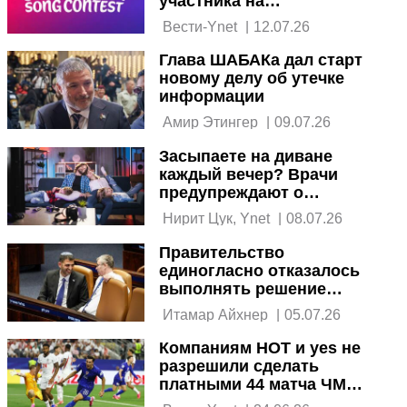
участника на
Евровидение-2027
 Вести-Ynet 
|
12.07.26
Глава ШАБАКа дал старт
новому делу об утечке
информации
 Амир Этингер 
|
09.07.26
Засыпаете на диване
каждый вечер? Врачи
предупреждают о
последствиях
 Нирит Цук, Ynet 
|
08.07.26
Правительство
единогласно отказалось
выполнять решение
БАГАЦа
 Итамар Айхнер 
|
05.07.26
Компаниям HOT и yes не
разрешили сделать
платными 44 матча ЧМ
по футболу