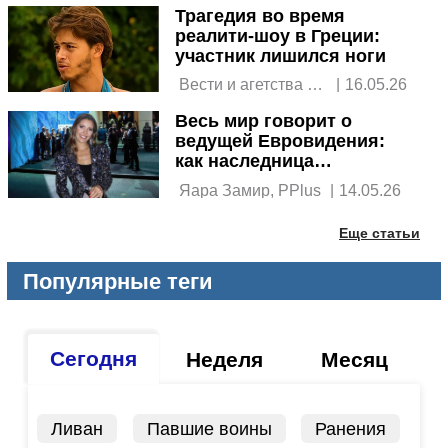
Трагедия во время
реалити-шоу в Греции:
участник лишился ноги
 Вести и агетства 
|
16.05.26
новостей 
Весь мир говорит о
ведущей Евровидения:
как наследница
Сваровских вышла к
 Яара Замир, PPlus 
|
14.05.26
микрофону
Еще статьи
Популярные теги
Сегодня
Неделя
Месяц
Ливан
Павшие воины
Ранения