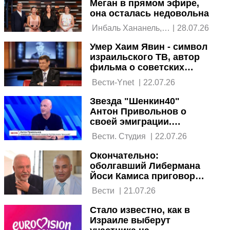
Меган в прямом эфире,
она осталась недовольна
 Инбаль Хананель, 
|
28.07.26
PPlus 
Умер Хаим Явин - символ
израильского ТВ, автор
фильма о советских
евреях
 Вести-Ynet 
|
22.07.26
Звезда "Шенкин40"
Антон Привольнов о
своей эмиграции.
Интервью в студии
 Вести. Студия 
|
22.07.26
"Вестей"
Окончательно:
оболгавший Либермана
Йоси Камиса приговорен
к лишению свободы и
 Вести 
|
21.07.26
штрафу
Стало известно, как в
Израиле выберут