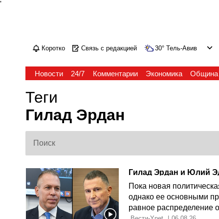
'
Коротко
Связь с редакцией
30
°
Тель-Авив
Новости
24/7
Комментарии
Экономика
Община
Теги
Гилад Эрдан
Пока новая политическа
однако ее основными пр
равное распределение 
широкой сионистской ко
 Вести-Ynet 
|
06.08.26