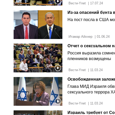
 Вести-Ynet 
|
17.07.24
На пост посла в США мо
 Итамар Айхнер 
|
01.06.24
Отчет о сексуальном 
Россия выразила сомнен
пленников возмущены
 Вести-Ynet 
|
11.03.24
Глава МИД Израиля обв
сексуального террора 
 Вести-Ynet 
|
11.03.24