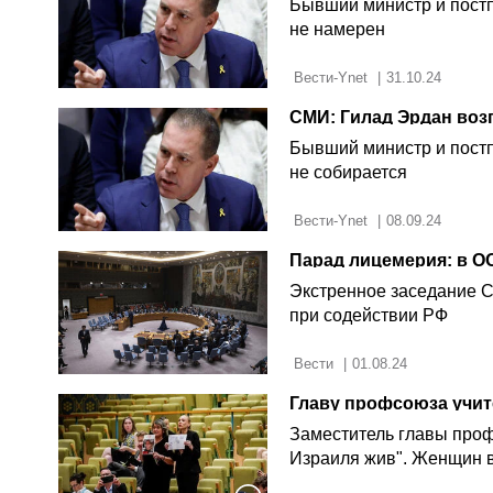
Бывший министр и постп
не намерен
 Вести-Ynet 
|
31.10.24
СМИ: Гилад Эрдан воз
Бывший министр и постп
не собирается
 Вести-Ynet 
|
08.09.24
Парад лицемерия: в О
Экстренное заседание С
при содействии РФ
 Вести 
|
01.08.24
Заместитель главы проф
Израиля жив". Женщин 