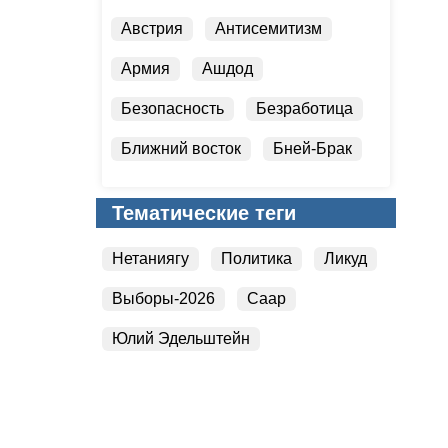
Австрия
Антисемитизм
Армия
Ашдод
Безопасность
Безработица
Ближний восток
Бней-Брак
Валюта
Вести Студия
Тематические теги
Нетаниягу
Политика
Ликуд
Выборы-2026
Саар
Юлий Эдельштейн