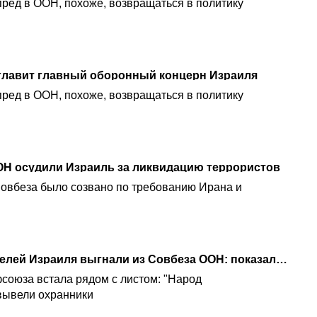
ред в ООН, похоже, возвращаться в политику
главит главный оборонный концерн Израиля
ред в ООН, похоже, возвращаться в политику
ОН осудили Израиль за ликвидацию террористов
овбеза было созвано по требованию Ирана и
Главу профсоюза учителей Израиля выгнали из Совбеза ООН: показала фото заложника
союза встала рядом с листом: "Народ
вывели охранники