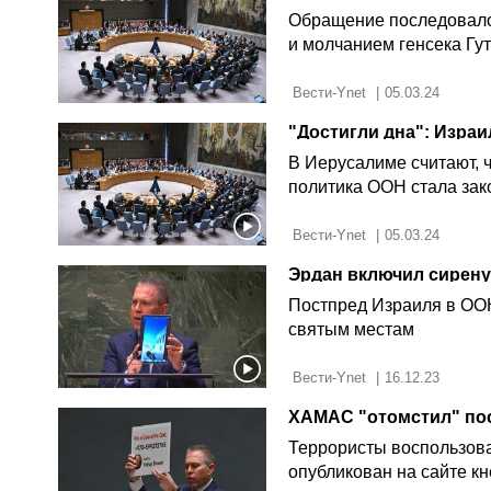
Обращение последовало
и молчанием генсека Гу
 Вести-Ynet 
|
05.03.24
"Достигли дна": Изра
В Иерусалиме считают, 
политика ООН стала зак
 Вести-Ynet 
|
05.03.24
Эрдан включил сирену
Постпред Израиля в ООН
святым местам
 Вести-Ynet 
|
16.12.23
Террористы воспользова
опубликован на сайте кн