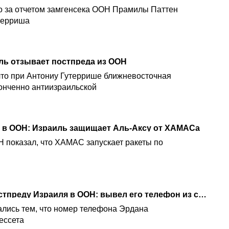
 за отчетом замгенсека ООН Прамилы Паттен
терриша
иль отзывает постпреда из ООН
что при Антониу Гутеррише ближневосточная
онченно антиизраильской
 в ООН: Израиль защищает Аль-Аксу от ХАМАСа
 показал, что ХАМАС запускает ракеты по
ХАМАС "отомстил" постпреду Израиля в ООН: вывел его телефон из строя
лись тем, что номер телефона Эрдана
ессета