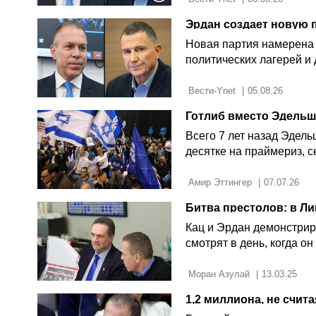
Эрдан создает новую 
Новая партия намерена 
политических лагерей и
 Вести-Ynet 
|
05.08.26
Готлиб вместо Эдельш
Всего 7 лет назад Эдель
десятке на праймериз, 
 Амир Эттингер 
|
07.07.26
Битва престолов: в Ли
Кац и Эрдан демонстрир
смотрят в день, когда он
 Моран Азулай 
|
13.03.25