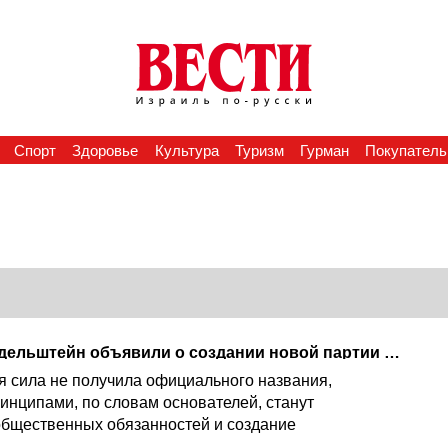
Спорт
Здоровье
Культура
Туризм
Гурман
Покупатель
Гилад Эрдан и Юлий Эдельштейн объявили о создании новой партии и назвали цели
я сила не получила официального названия,
инципами, по словам основателей, станут
общественных обязанностей и создание
алиции