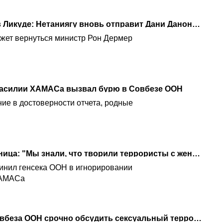
Из-за опасений бунта в Ликуде: Нетаниягу вновь отправит Дани Данона в ООН
жет вернуться министр Рон Дермер
насилии ХАМАСа вызвал бурю в Совбезе ООН
ие в достоверности отчета, родные
Освобожденная заложница: "Мы знали, что творили террористы с женщинами"
инил генсека ООН в игнорировании
ХАМАСа
Израиль требует от Совбеза ООН срочно обсудить сексуальный террор ХАМАСа