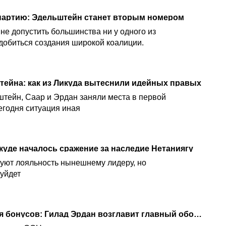
партию: Эдельштейн станет вторым номером
не допустить большинства ни у одного из
 добиться создания широкой коалиции.
тейна: как из Ликуда вытеснили идейных правых
штейн, Саар и Эрдан заняли места в первой
сегодня ситуация иная
куде началось сражение за наследие Нетаниягу
уют лояльность нынешнему лидеру, но
 уйдет
1,2 миллиона, не считая бонусов: Гилад Эрдан возглавит главный оборонный концерн Израиля