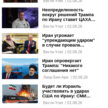
 Вести-Ynet 
|
02.08.26
зависимости от США
Неопределенность
вокруг решений Трампа
по Ирану ставит ЦАХАЛ в
затруднительное
 Вести-Ynet 
|
02.08.26
положение
Иран угрожает
"упреждающим ударом"
в случае провала
переговоров с США
 Вести-Ynet 
|
02.08.26
Иран опровергает
Трампа: "Никакого
соглашения нет"
 Лиор Бен-Ари 
|
02.08.26
Будет ли Израиль
участвовать в ударах
США по Ирану: СМИ
публикуют
 Вести-Ynet 
|
01.08.26
противоречивые