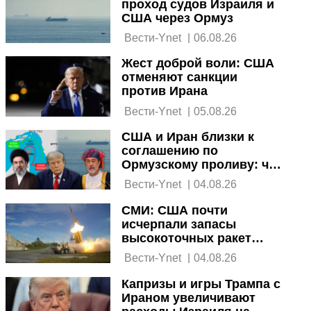
проход судов Израиля и
США через Ормуз
 Вести-Ynet 
|
06.08.26
Жест доброй воли: США
отменяют санкции
против Ирана
 Вести-Ynet 
|
05.08.26
США и Иран близки к
соглашению по
Ормузскому проливу: что
в нем говорится
 Вести-Ynet 
|
04.08.26
СМИ: США почти
исчерпали запасы
высокоточных ракет
после войны с Ираном
 Вести-Ynet 
|
04.08.26
Капризы и игры Трампа с
Ираном увеличивают