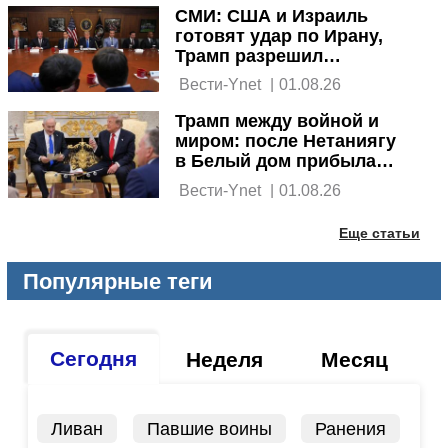
сообщения
СМИ: США и Израиль
готовят удар по Ирану,
Трамп разрешил
атаковать
 Вести-Ynet 
|
01.08.26
Трамп между войной и
миром: после Нетаниягу
в Белый дом прибыла
делегация Саудовской
 Вести-Ynet 
|
01.08.26
Аравии
Еще статьи
Популярные теги
Сегодня
Неделя
Месяц
Ливан
Павшие воины
Ранения