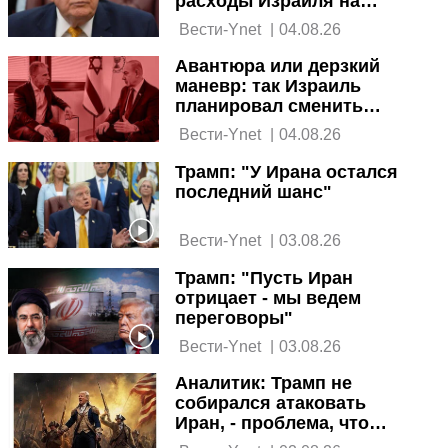
расходы Израиля на
оборону на миллиарды
 Вести-Ynet 
|
04.08.26
шекелей
Авантюра или дерзкий
маневр: так Израиль
планировал сменить
режим в Иране
 Вести-Ynet 
|
04.08.26
Трамп: "У Ирана остался
последний шанс"
 Вести-Ynet 
|
03.08.26
Трамп: "Пусть Иран
отрицает - мы ведем
переговоры"
 Вести-Ynet 
|
03.08.26
Аналитик: Трамп не
собирался атаковать
Иран, - проблема, что
Израиль оказался в