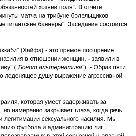
занностей хозяев поля". В отчете 
 минуты матча на трибуне болельщиков 
е гигантские баннеры". Заседание состоится 
ккаби" (Хайфа) - это прямое поощрение 
насилия в отношении женщин, - заявили в 
иву" (
"Бонот альтернатива"
). - Образ пяти 
то леденящее душу выражение агрессивной 
аиля, которая умеет задерживать за 
 но намеренно закрывает глаза, когда речь 
и легитимации сексуального насилия. Мы 
иацию футбола и администрацию лиг 
одозреваемых в этой серьезной и опасной 