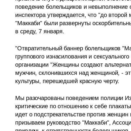
поведение болельщиков и невыполнение обя
инспектора утверждается, что "до второй
"Маккаби" были развернуты оскорбительны
в среду, 7 января. 
"Отвратительный баннер болельщиков "Ма
группового изнасилования и сексуального 
организации "Женщины создают альтернат
мужчин, склонившихся над женщиной, - э
культуры, перешедшей красную черту.
Мы разочарованы поведением полиции Изр
критические по отношению к себе плакаты,
идет о подстрекательстве против женщин 
призываем руководство "Маккаби", Ассоц
привлечь к ответственности болельщиков, п