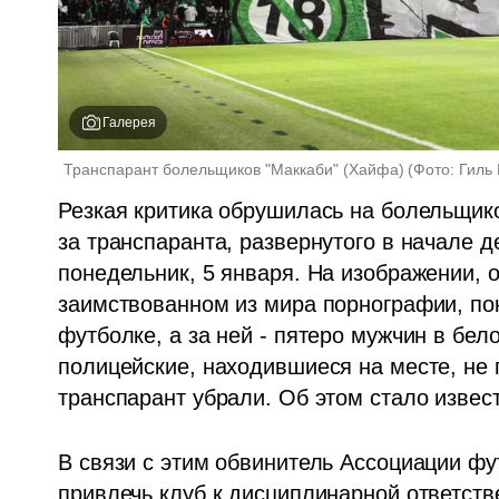
Галерея
Транспарант болельщиков "Маккаби" (Хайфа)
(
Фото: Гиль
Резкая критика обрушилась на болельщико
за транспаранта, развернутого в начале д
понедельник, 5 января. На изображении, 
заимствованном из мира порнографии, по
футболке, а за ней - пятеро мужчин в бе
полицейские, находившиеся на месте, не п
транспарант убрали. Об этом стало извест
В связи с этим обвинитель Ассоциации фу
привлечь клуб к дисциплинарной ответст