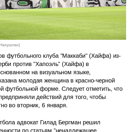
 Нахуштан
)
в футбольного клуба "Маккаби" (Хайфа) из-
ерби против "Хапоэль" (Хайфа) в 
основанном на визуальном языке, 
казана молодая женщина в красно-черной 
лой футбольной форме. Следует отметить, что 
редприняли действий для того, чтобы 
но во вторник, 6 января. 
тбола адвокат Гилад Бергман решил 
венности по статьям "ненадлежащее 