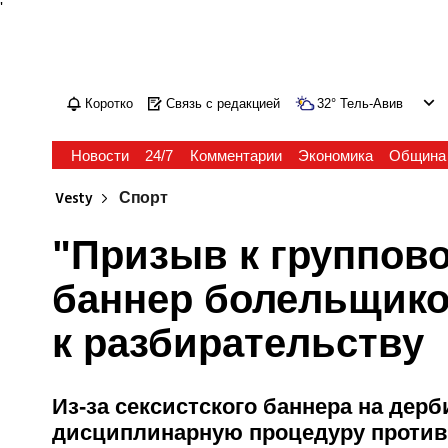
'
Коротко
Связь с редакцией
32
°
Тель-Авив
Новости
24/7
Комментарии
Экономика
Община
Vesty
Спорт
"Призыв к группов
баннер болельщико
к разбирательству
Из-за сексистского баннера на дер
дисциплинарную процедуру против