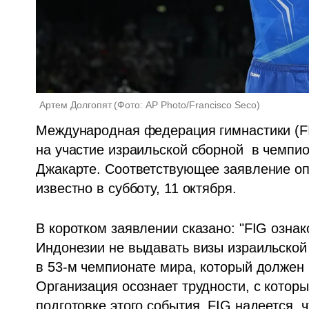
Артем Долгопят
(
Фото: AP Photo/Francisco Seco
)
Международная федерация гимнастики (FI
на участие израильской сборной  в чемпио
Джакарте. Соответствующее заявление опу
известно в субботу, 11 октября. 
В коротком заявлении сказано: "FIG озна
Индонезии не выдавать визы израильской 
в 53-м чемпионате мира, который должен п
Организация осознает трудности, с котор
подготовке этого события. FIG надеется, ч