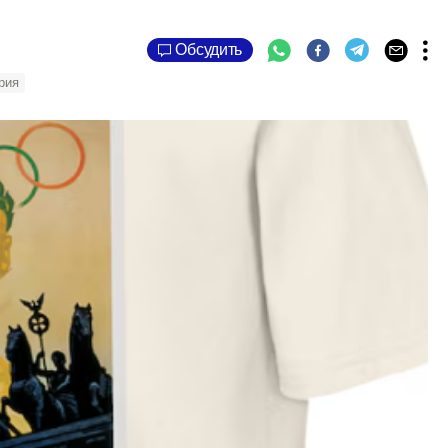
Обсудить
рия