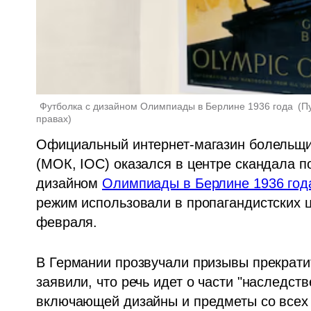
Футболка с дизайном Олимпиады в Берлине 1936 года 
(
Пу
правах
)
Официальный интернет-магазин болельщи
(МОК, IOC) оказался в центре скандала по
дизайном 
Олимпиады в Берлине 1936 год
режим использовали в пропагандистских це
февраля.
В Германии прозвучали призывы прекратит
заявили, что речь идет о части "наследст
включающей дизайны и предметы со всех