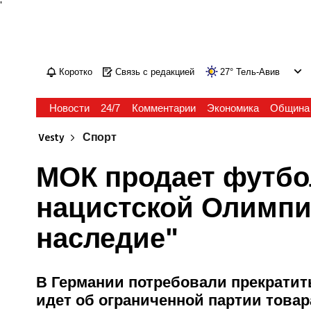
'
Коротко
Связь с редакцией
27
°
Тель-Авив
Новости
24/7
Комментарии
Экономика
Община
Vesty
Спорт
МОК продает футбо
нацистской Олимпи
наследие"
В Германии потребовали прекратить
идет об ограниченной партии товар