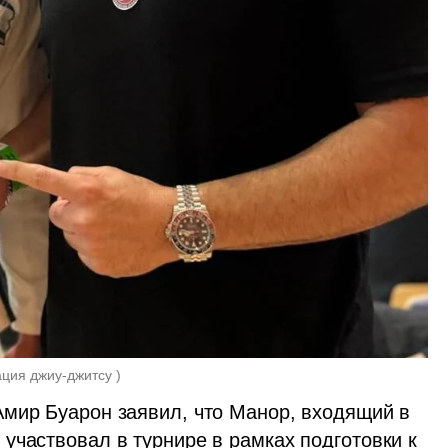
ция джиу-джитсу 
)
мир Буарон заявил, что Манор, входящий в 
участвовал в турнире в рамках подготовки к 