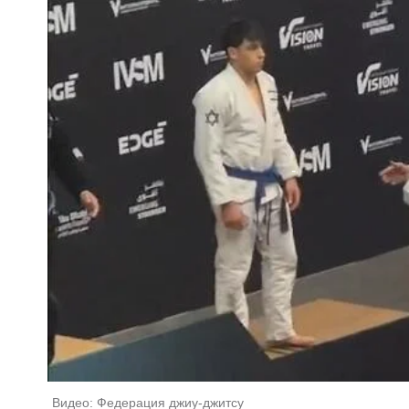
Видео: Федерация джиу-джитсу