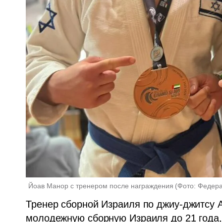
Йоав Манор с тренером после награждения
(
Фото: Федера
Тренер сборной Израиля по джиу-джитсу А
молодежную сборную Израиля до 21 года, 