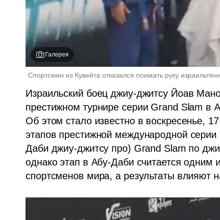
Галерея
Спортсмен из Кувейта отказался поимать руку израильтян
Израильский боец джиу-джитсу Йоав Мано
престижном турнире серии Grand Slam в Аб
Об этом стало известно в воскресенье, 17 
этапов престижной международной серии ту
Даби джиу-джитсу про) Grand Slam по джиу
однако этап в Абу-Даби считается одним 
спортсменов мира, а результаты влияют 