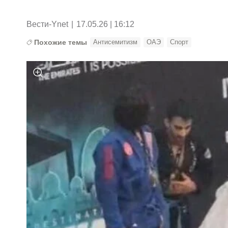
Вести-Ynet
|
17.05.26 | 16:12
Похожие темы
Антисемитизм
ОАЭ
Спорт