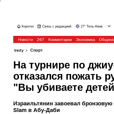
'
Коротко
Связь с редакцией
27
°
Тель-Авив
Новости
24/7
Комментарии
Экономика
Община
Vesty
Спорт
На турнире по джиу
отказался пожать р
"Вы убиваете детей
Израильтянин завоевал бронзовую 
Slam в Абу-Даби