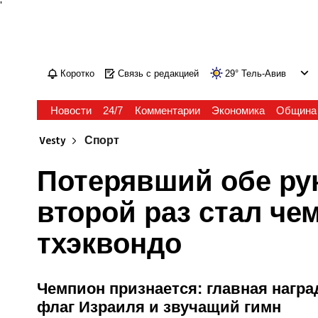
'
Коротко
Связь с редакцией
29
°
Тель-Авив
Новости
24/7
Комментарии
Экономика
Община
Vesty
Спорт
Потерявший обе ру
второй раз стал ч
тхэквондо
Чемпион признается: главная наград
флаг Израиля и звучащий гимн