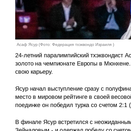
Асаф Ясур
(
Фото: Федерация тхэквондо Израиля 
)
24-летний паралимпийский тхэквондист Ас
золото на чемпионате Европы в Мюнхене.
свою карьеру.
Ясур начал выступление сразу с полуфина
место в мировом рейтинге в своей весовой
поединке он победил турка со счетом 2:1 (1
В финале Ясур встретился с неожиданным
Зейналовым - и одержал победу со счетом 2