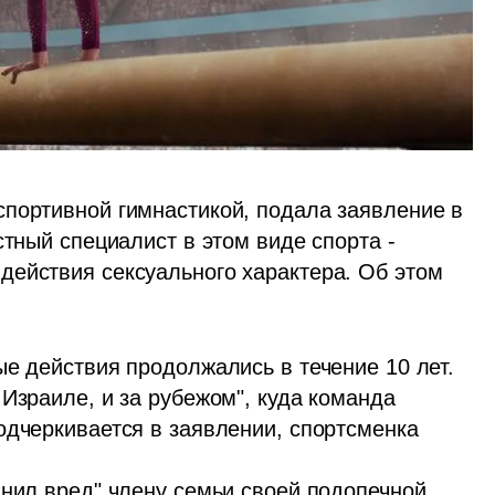
портивной гимнастикой, подала заявление в 
стный специалист в этом виде спорта - 
совершал в отношении нее непристойные действия сексуального характера. Об этом 
е действия продолжались в течение 10 лет. 
Израиле, и за рубежом", куда команда 
одчеркивается в заявлении, спортсменка 
инил вред" члену семьи своей подопечной.