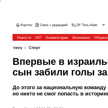
'
Коротко
Связь с редакцией
29
°
Тель-Авив
Новости
24/7
Комментарии
Экономика
Община
Vesty
Спорт
Впервые в израиль
сын забили голы з
До этого за национальную команду
но никто не смог попасть в истори