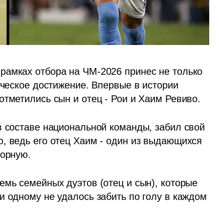
амках отбора на ЧМ-2026 принес не только 
ическое достижение. Впервые в истории 
тметились сын и отец - Рои и Хаим Ревиво.  
в составе национальной команды, забил свой 
, ведь его отец Хаим - один из выдающихся 
борную.
мь семейных дуэтов (отец и сын), которые 
 одному не удалось забить по голу в каждом 