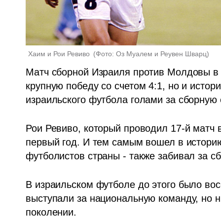
Хаим и Рои Ревиво 
(
Фото: Оз Муалем и Реувен Шварц
)
Матч сборной Израиля против Молдовы в р
крупную победу со счетом 4:1, но и истор
израильского футбола голами за сборную о
Рои Ревиво, который проводил 17-й матч 
первый год. И тем самым вошел в историю
футболистов страны - также забивал за с
В израильском футболе до этого было восе
выступали за национальную команду, но ни
поколении. 