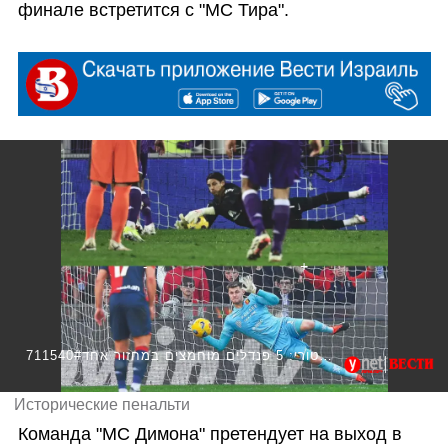
финале встретится с "МС Тира". 
711540#היסטורי: 5 פנדלים מוחמצים במחזור אחד
Исторические пенальти
Команда "МС Димона" претендует на выход в 