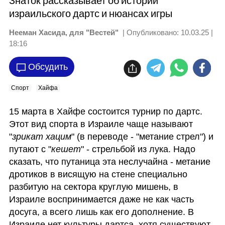
Знаток рассказывает об истории
израильского дартс и нюансах игры
Нееман Хасида, для "Вестей"
| Опубликовано:
10.03.25 |
18:16
Обсудить
Спорт
Хайфа
15 марта в Хайфе состоится турнир по дартс. 
Этот вид спорта в Израиле чаще называют 
"
зрикат хацим
" (в переводе - "метание стрел") и 
путают с "
кешет
" - стрельбой из лука. Надо 
сказать, что путаница эта неслучайна - метание 
дротиков в висящую на стене специально 
разбитую на сектора круглую мишень, в 
Израиле воспринимается даже не как часть 
досуга, а всего лишь как его дополнение. В 
Израиле нет культуры дартса, хотя существуют 