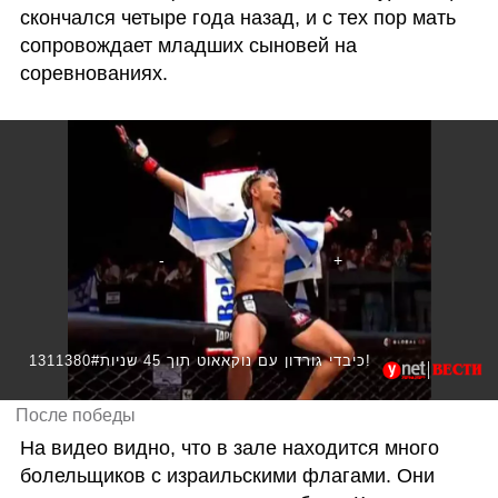
скончался четыре года назад, и с тех пор мать 
сопровождает младших сыновей на 
соревнованиях. 
1311380#כיבדי גורדון עם נוקאאוט תוך 45 שניות!
После победы
На видео видно, что в зале находится много 
болельщиков с израильскими флагами. Они  