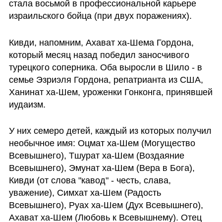
стала восьмой в профессиональной карьере 
израильского бойца (при двух поражениях).
Кивди, напомним, Ахават ха-Шема Гордона, 
который месяц назад победил заносчивого 
турецкого соперника. Оба выросли в Шило - в 
семье Эзриэля Гордона, репатрианта из США, 
Ханинат ха-Шем, уроженки Гонконга, принявшей 
иудаизм. 
У них семеро детей, каждый из которых получил 
необычное имя: Оцмат ха-Шем (Могущество 
Всевышнего), Тшурат ха-Шем (Воздаяние 
Всевышнего), Эмунат ха-Шем (Вера в Бога),  
Кивди (от слова "кавод" - честь, слава, 
уважение), Симхат ха-Шем (Радость 
Всевышнего), Руах ха-Шем (Дух Всевышнего), 
Ахават ха-Шем (Любовь к Всевышнему). Отец 