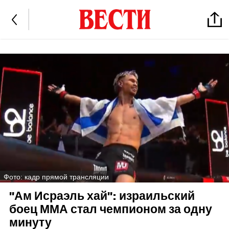
Фото: кадр прямой трансляции
"Ам Исраэль хай": израильский
боец ММА стал чемпионом за одну
минуту