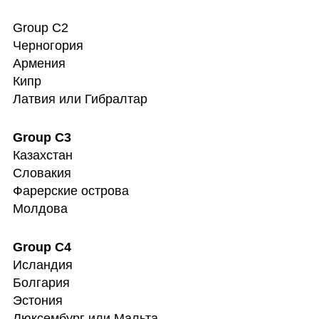
Group C2

Черногория

Армения

Кипр

Латвия или Гибралтар
Казахстан

Словакия

Фарерские острова

Молдова
Исландия

Болгария

Эстония

Люксембург или Мальта