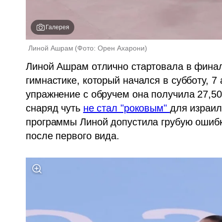
Галерея
Линой Ашрам
(
Фото: Орен Ахарони
)
Линой Ашрам отлично стартовала в финал
гимнастике, который начался в субботу, 7 
упражнение с обручем она получила 27,50
снаряд чуть 
не стал "роковым" 
для израил
программы Линой допустила грубую ошибку
после первого вида.