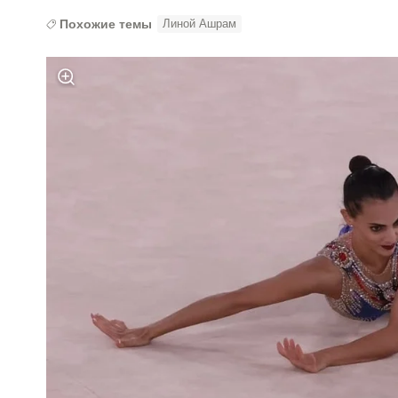
Похожие темы
Линой Ашрам