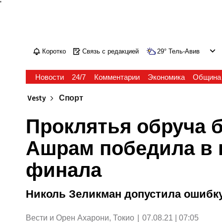
'
Коротко
Связь с редакцией
29
°
Тель-Авив
Новости
24/7
Комментарии
Экономика
Община
Vesty
Спорт
Проклятья обруча 
Ашрам победила в 
финала
Николь Зеликман допустила ошибку
Вести и Орен Ахарони, Токио
|
07.08.21 | 07:05