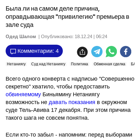
Была ли на самом деле причина,
оправдывающая "привилегию" премьера в
зале суда
Одед Шалом
| Опубликовано:
18.12.24 | 06:24
Комментарии: 4
Нетаниягу
Суд над Нетаниягу
Политика
Обменная сделка
БАГ
Всего одного конверта с надписью "Совершенно 
секретно" хватило, чтобы предоставить 
обвиняемому 
Биньямину Нетаниягу 
возможность не 
давать показания
 в окружном 
суде Тель-Авива 17 декабря. При этом причина 
такого шага не совсем понятна.
Если кто-то забыл - напомним: перед выборами 