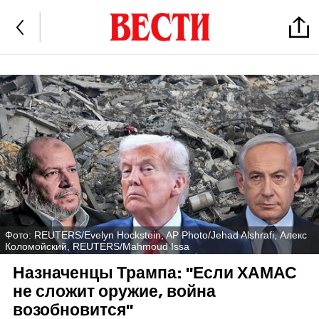
Фото: REUTERS/Evelyn Hockstein, AP Photo/Jehad Alshrafi, Алекс
Коломойский, REUTERS/Mahmoud Issa
Назначенцы Трампа: "Если ХАМАС
не сложит оружие, война
возобновится"