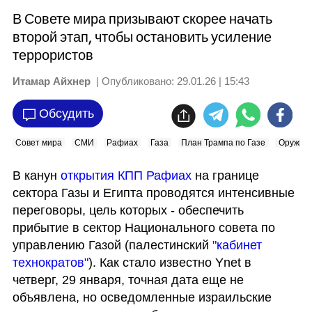
В Совете мира призывают скорее начать
второй этап, чтобы остановить усиление
террористов
Итамар Айхнер
| Опубликовано:
29.01.26 | 15:43
Обсудить
Совет мира
СМИ
Рафиах
Газа
План Трампа по Газе
Оружие
В канун 
открытия КПП Рафиах
 на границе 
сектора Газы и Египта проводятся интенсивные 
переговоры, цель которых - обеспечить 
прибытие в сектор Национального совета по 
управлению Газой (палестинский 
"кабинет 
технократов"
). Как стало известно Ynet в 
четверг, 29 января, точная дата еще не 
объявлена, но осведомленные израильские 