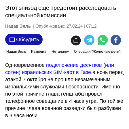
Этот эпизод еще предстоит расследовать
специальной комиссии
Надав Эяль
| Опубликовано:
27.02.24 | 07:12
Обсудить
Надав Эяль
Разведка
Нетаниягу
Операция "Железные мечи"
Х
Одновременное 
подключение десятков (или 
сотен) израильских SIM-карт в Газе
 в ночь перед 
атакой 7 октября не прошло незамеченным 
израильскими службами безопасности. Именно 
по этой причине глава генштаба провел 
телефонное совещание в 4 часа утра. По той же 
причине глава военной разведки был разбужен 
в 3 часа ночи. 