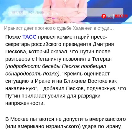
1298399#ראיון ווסטי ולדימיר
Иранист дает прогноз о судьбе Хаменеи в студии "Вестей"
Позже 
ТАСС 
привел комментарий пресс-
секретарь российского президента Дмитрия 
Пескова, который сказал, что Путин после 
разговора с Нетаниягу позвонил в Тегеран 
(
подробности беседы Песков пообещал 
обнародовать позже)
. "Кремль оценивает 
ситуацию в Иране и на Ближнем Востоке как 
накаленную", - добавил Песков, подчеркнув, что 
Путин прилагает усилия для разрядки 
напряженности.
В Москве пытаются не допустить американского 
(или американо-израильского) удара по Ирану, 