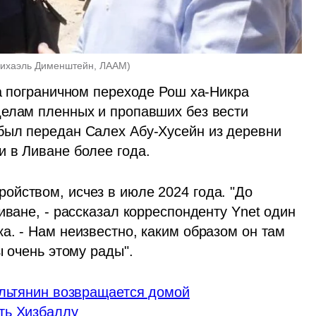
Михаэль Дименштейн, ЛААМ
)
на пограничном переходе Рош ха-Никра 
елам пленных и пропавших без вести 
был передан Салех Абу-Хусейн из деревни 
 в Ливане более года.
йством, исчез в июле 2024 года. "До 
иване, - рассказал корреспонденту Ynet один 
. - Нам неизвестно, каким образом он там 
ы очень этому рады".
ильтянин возвращается домой
ть Хизбаллу