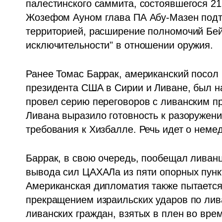
палестинского саммита, состоявшегося 21 
Жозефом Ауном глава ПА Абу-Мазен подтв
территорией, расширение полномочий Бей
исключительности" в отношении оружия.
Ранее Томас Баррак, американский посол 
президента США в Сирии и Ливане, был н
провел серию переговоров с ливанским пр
Ливана выразило готовность к разоружени
требования к Хизбалле. Речь идет о неме
Баррак, в свою очередь, пообещал ливанц
вывода сил ЦАХАЛа из пяти опорных пункт
Американская дипломатия также пытается
прекращением израильских ударов по лив
ливанских граждан, взятых в плен во вре