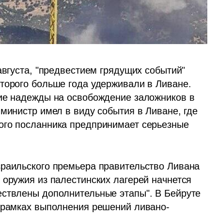
Биньямин Нетаниягу назвал в четверг, 21 августа, "предвестием грядущих событий" 
оторого больше года удерживали в Ливане. 
ие надежды на освобождение заложников в 
министр имел в виду события в Ливане, где 
ого посланника предпринимает серьезные 
раильского премьера правительство Ливана 
оружия из палестинских лагерей начнется 
ствлены дополнительные этапы". В Бейруте 
в рамках выполнения решений ливано-