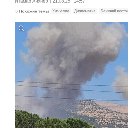
Итамар Айхнер
|
21.08.25 | 14:57
Похожие темы
Хизбалла
Дипломатия
Ближний восто