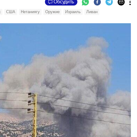
Обсудить
к
США
Нетаниягу
Оружие
Израиль
Ливан