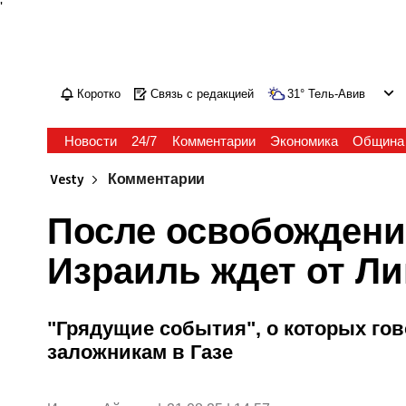
'
Коротко
Связь с редакцией
31
°
Тель-Авив
Новости
24/7
Комментарии
Экономика
Община
Vesty
Комментарии
После освобождения
Израиль ждет от Л
"Грядущие события", о которых гов
заложникам в Газе