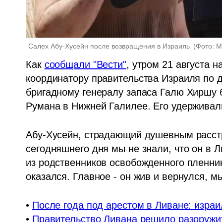
Салех Абу-Хусейн после возвращения в Израиль 
(
Фото: 
Как 
сообщали "Вести"
, утром 21 августа 
координатору правительства Израиля по д
бригадному генералу запаса Галю Хиршу
Румана в Нижней Галилее. Его удерживали
Абу-Хусейн, страдающий душевным расстро
сегодняшнего дня мы не знали, что он в Л
из родственников освобожденного пленника
оказался. Главное - он жив и вернулся, м
• 
После года под арестом в Ливане: изра
• 
Правительство Ливана решило разоружи