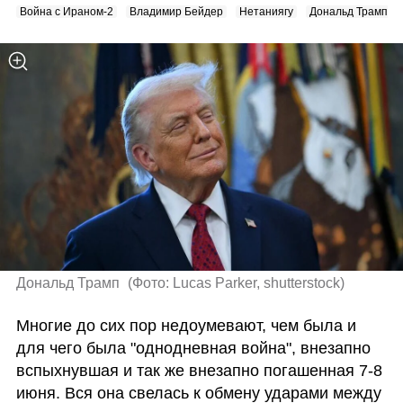
Война с Ираном-2
Владимир Бейдер
Нетаниягу
Дональд Трамп
Дональд Трамп 
(
Фото: Lucas Parker, shutterstock
)
Многие до сих пор недоумевают, чем была и 
для чего была "однодневная война", внезапно 
вспыхнувшая и так же внезапно погашенная 7-8 
июня. Вся она свелась к обмену ударами между 