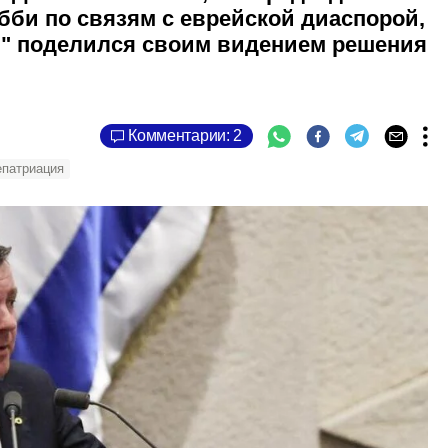
обби по связям с еврейской диаспорой,
й" поделился своим видением решения
Комментарии: 2
епатриация