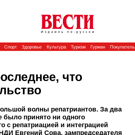
Спорт
Здоровье
Культура
Туризм
Гурман
Покупатель
последнее, что
ельство
большой волны репатриантов. За два
е было принято ни одного
го с репатриацией и интеграцией
 НДИ Евгений Сова, зампредседателя