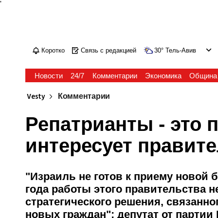
'
Коротко
Связь с редакцией
30
°
Тель-Авив
Новости
24/7
Комментарии
Экономика
Община
Vesty
Комментарии
Репатрианты - это 
интересует правит
"Израиль не готов к приему новой 
года работы этого правительства н
стратегического решения, связанно
новых граждан": депутат от партии