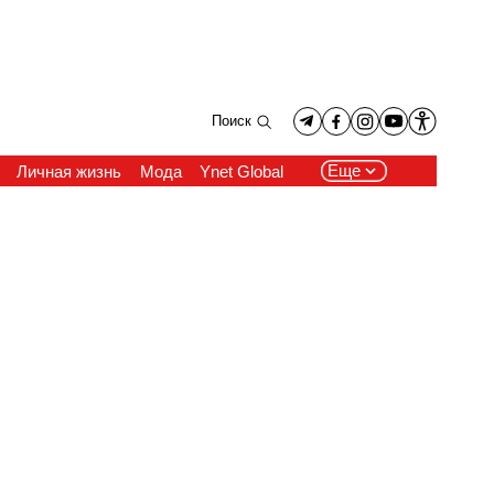
Поиск
Еще
Личная жизнь
Мода
Ynet Global