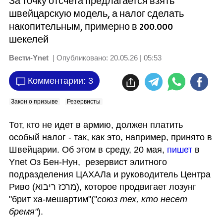
За точку отсчета предлагается взять
швейцарскую модель, а налог сделать
накопительным, примерно в 200.000
шекелей
Вести-Ynet
| Опубликовано:
20.05.26 | 05:53
Комментарии: 3
Закон о призыве
Резервисты
Тот, кто не идет в армию, должен платить 
особый налог - так, как это, например, принято в 
Швейцарии. Об этом в среду, 20 мая, 
пишет 
в 
Ynet Оз Бен-Нун,  резервист элитного 
подразделения ЦАХАЛа и руководитель Центра 
Риво (מרכז ריבוא), которое продвигает лозунг 
"брит ха-мешартим"("
союз тех, кто несет 
бремя"
). 