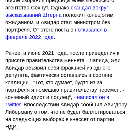
после избрания председателем Еврейского 
агентства Сохнут. Однако 
скандал вокруг 
высказываний Штерна
 положил конец этим 
ожиданиям, и Авидар стал министром без 
портфеля. От этого поста он 
отказался в 
феврале 2022 года
.
Ранее, в июне 2021 года, после приведения к 
присяге правительства Беннета - Лапида, Эли 
Авидар объявил себя фракцией из одного 
депутата, фактически оставшись в составе 
коалиции. ""Тот, кто думает, будто из-за 
портфеля я помешаю правительству перемен, - 
конченый идиот и подлец", - 
написал он в 
Twitter
. Впоследствии Авидар сообщил Авигдору 
Либерману о том, что не будет баллотироваться 
на следующих выборах в кнессет от партии 
НДИ.