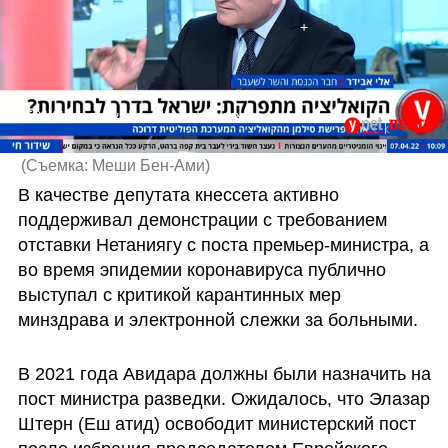
581414#ריאיון פוליטי ח"כ אלי אבידר
(
Съемка: Меши Бен-Ами
)
В качестве депутата кнессета активно 
поддерживал демонстрации с требованием 
отставки Нетаниягу с поста премьер-министра, а 
во время эпидемии коронавируса публично 
выступал с критикой карантинных мер 
минздрава и электронной слежки за больными.
В 2021 года Авидара должны были назначить на 
пост министра разведки. Ожидалось, что Элазар 
Штерн (Еш атид) освободит министерский пост 