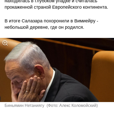
находилась в глубоком упадке и считалась 
прокаженной страной Европейского континента. 
В итоге Салазара похоронили в Вимиейру - 
небольшой деревне, где он родился. 
Биньямин Нетаниягу 
(
Фото: Алекс Коломойский
)