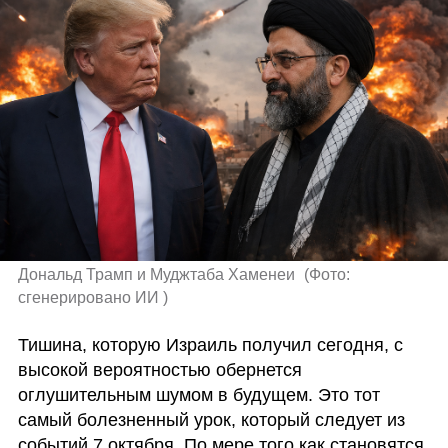
Дональд Трамп и Муджтаба Хаменеи 
(
Фото: 
сгенерировано ИИ 
)
Тишина, которую Израиль получил сегодня, с 
высокой вероятностью обернется 
оглушительным шумом в будущем. Это тот 
самый болезненный урок, который следует из 
событий 7 октября. По мере того как становятся 