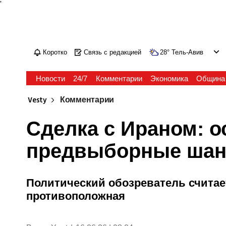
'
Коротко
Связь с редакцией
28
°
Тель-Авив
Новости
24/7
Комментарии
Экономика
Община
Vesty
Комментарии
Сделка с Ираном: о
предвыборные шан
Политический обозреватель считает,
противоположная