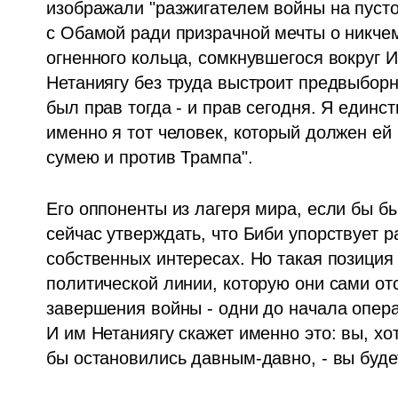
изображали "разжигателем войны на пусто
с Обамой ради призрачной мечты о никчем
огненного кольца, сомкнувшегося вокруг И
Нетаниягу без труда выстроит предвыборн
был прав тогда - и прав сегодня. Я единств
именно я тот человек, который должен ей 
сумею и против Трампа".
Его оппоненты из лагеря мира, если бы б
сейчас утверждать, что Биби упорствует 
собственных интересах. Но такая позиция з
политической линии, которую они сами от
завершения войны - одни до начала опера
И им Нетаниягу скажет именно это: вы, хо
бы остановились давным-давно, - вы буде