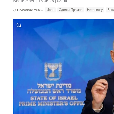
Вести-Ynet
|
16.06.26 | 08:04
Похожие темы
Иран
Сделка Трампа
Нетаниягу
Выб