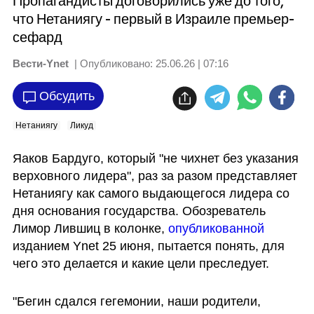
Пропагандисты договорились уже до того,
что Нетаниягу - первый в Израиле премьер-
сефард
Вести-Ynet
| Опубликовано:
25.06.26 | 07:16
Обсудить
Нетаниягу
Ликуд
Яаков Бардуго, который "не чихнет без указания 
верховного лидера", раз за разом представляет 
Нетаниягу как самого выдающегося лидера со 
дня основания государства. Обозреватель 
Лимор Лившиц в колонке, 
опубликованной 
изданием Ynet 25 июня, пытается понять, для 
чего это делается и какие цели преследует.    
"Бегин сдался гегемонии, наши родители, 