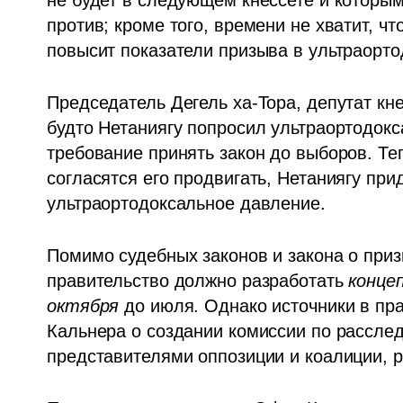
не будет в следующем кнессете и которым
против; кроме того, времени не хватит, чт
повысит показатели призыва в ультраорто
Председатель Дегель ха-Тора, депутат кн
будто Нетаниягу попросил ультраортодокс
требование принять закон до выборов. Те
согласятся его продвигать, Нетаниягу прид
ультраортодоксальное давление.
Помимо судебных законов и закона о приз
правительство должно разработать 
конце
октября
 до июля. Однако источники в пра
Кальнера о создании комиссии по рассле
представителями оппозиции и коалиции, р