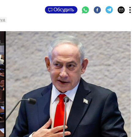
Обсудить
куд