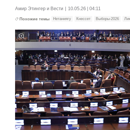
Амир Этингер и Вести
|
10.05.26 | 04:11
Похожие темы
Нетаниягу
Кнессет
Выборы-2026
Ли