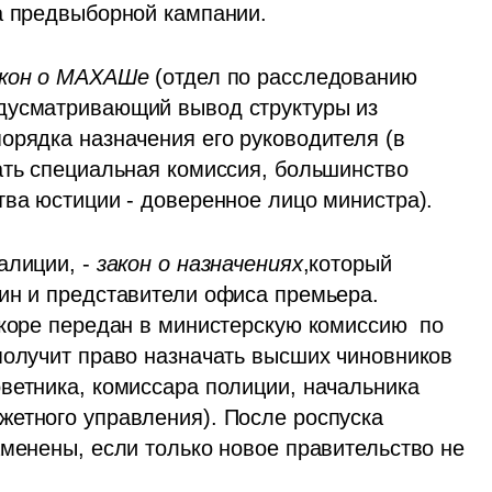
а предвыборной кампании.
кон о МАХАШе 
(отдел по расследованию 
дусматривающий вывод структуры из 
орядка назначения его руководителя (в 
ать специальная комиссия, большинство 
тва юстиции - доверенное лицо министра).
лиции, - 
закон о назначениях
,который 
ин и представители офиса премьера. 
коре передан в министерскую комиссию  по 
получит право назначать высших чиновников 
ветника, комиссара полиции, начальника 
етного управления). После роспуска 
менены, если только новое правительство не 