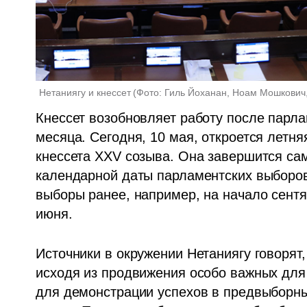
Нетаниягу и кнессет
(
Фото: Гиль Йоханан, Ноам Мошкович,
Кнессет возобновляет работу после парла
месяца. Сегодня, 10 мая, откроется летня
кнессета XXV созыва. Она завершится само
календарной даты парламентских выборов.
выборы ранее, например, на начало сентяб
июня. 
Источники в окружении Нетаниягу говорят,
исходя из продвижения особо важных для 
для демонстрации успехов в предвыборны