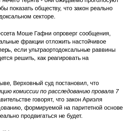
 нечего терять - они ожидаемо проголосуют 
обы показать обществу, что закон реально 
доксальном секторе.
ессета Моше Гафни опроверг сообщения, 
альные фракции отложить настойчивое 
перь, если ультраортодоксальные раввины 
ется решить, как реагировать на 
ыве, Верховный суд постановил, что 
пцию комиссии по расследованию провала 7 
вительстве говорят, что закон Ариэля 
дованию, формируемой на паритетной основе 
еально продвигаться не будет.