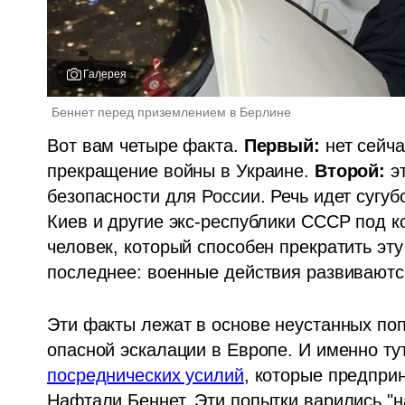
Галерея
Беннет перед приземлением в Берлине 
Вот вам четыре факта. 
Первый: 
нет сейча
прекращение войны в Украине. 
Второй:
 э
безопасности для России. Речь идет сугуб
Киев и другие экс-республики СССР под к
человек, который способен прекратить эту
последнее: военные действия развиваются
Эти факты лежат в основе неустанных поп
посреднических усилий
, которые предпри
Нафтали Беннет. Эти попытки варились "на