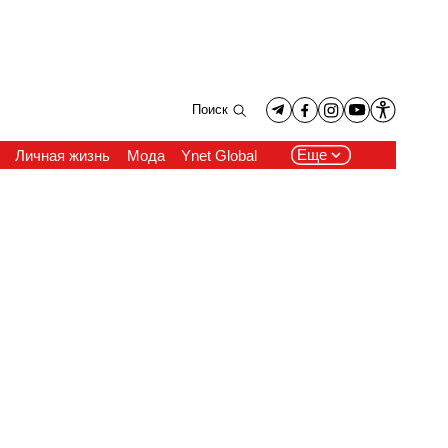
Поиск
Еще
Личная жизнь
Мода
Ynet Global