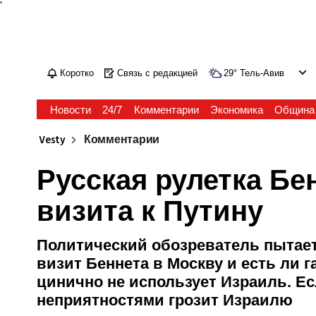
'
Коротко
Связь с редакцией
29
°
Тель-Авив
Новости
24/7
Комментарии
Экономика
Община
Vesty
Комментарии
Русская рулетка Бе
визита к Путину
Политический обозреватель пытает
визит Беннета в Москву и есть ли г
цинично не использует Израиль. Есл
неприятностями грозит Израилю