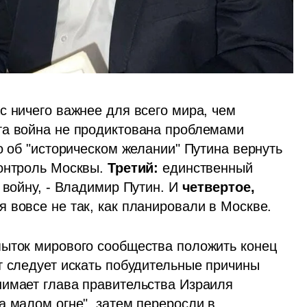
с ничего важнее для всего мира, чем 
та война не продиктована проблемами 
о об "историческом желании" Путина вернуть 
онтроль Москвы. 
Третий: 
единственный 
 войну, - Владимир Путин. И 
четвертое,
 вовсе не так, как планировали в Москве.
ыток мирового сообщества положить конец 
опасной эскалации в Европе. И именно тут следует искать побудительные причины 
нимает глава правительства Израиля 
 малом огне", затем переросли в 