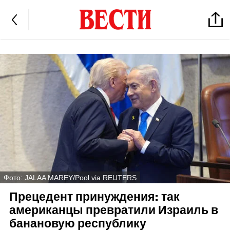
Фото: JALAA MAREY/Pool via REUTERS
Прецедент принуждения: так
американцы превратили Израиль в
банановую республику