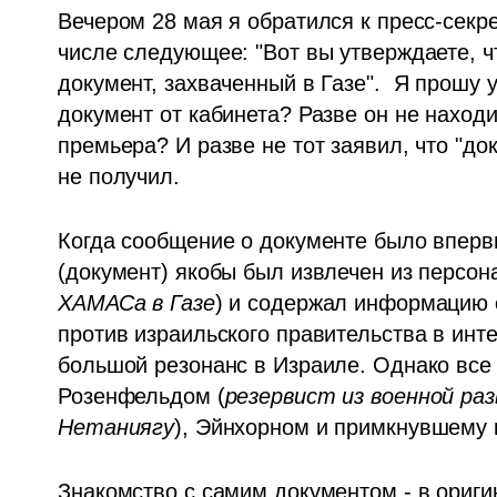
Вечером 28 мая я обратился к пресс-секр
числе следующее: "Вот вы утверждаете, чт
документ, захваченный в Газе".  Я прошу ут
документ от кабинета? Разве он не наход
премьера? И разве не тот заявил, что "док
не получил.
Когда сообщение о документе было впервые
(документ) якобы был извлечен из персон
ХАМАСа в Газе
) и содержал информацию о
против израильского правительства в инт
большой резонанс в Израиле. Однако все 
Розенфельдом (
резервист из военной раз
Нетаниягу
), Эйнхорном и примкнувшему к 
Знакомство с самим документом - в оригин