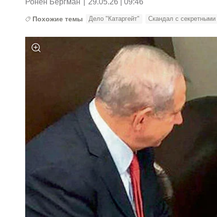
Ронен Бергман
|
29.05.26 | 09:46
Похожие темы
Дело "Катаргейт"
Скандал с секретными