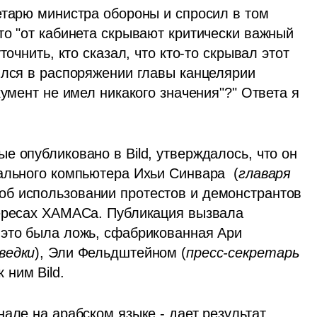
етарю министра обороны и спросил в том 
о "от кабинета скрывают критически важный 
очнить, кто сказал, что кто-то скрывал этот 
ился в распоряжении главы канцелярии 
умент не имел никакого значения"?" Ответа я 
 опубликовано в Bild, утверждалось, что он 
ального компьютера Ихьи Синвара  (
главаря 
б использовании протестов и демонстрантов 
ересах ХАМАСа. Публикация вызвала 
это была ложь, сфабрикованная Ари 
ведки
), Эли Фельдштейном (
пресс-секретарь 
ним Bild. 
але на арабском языке - дает результат, 