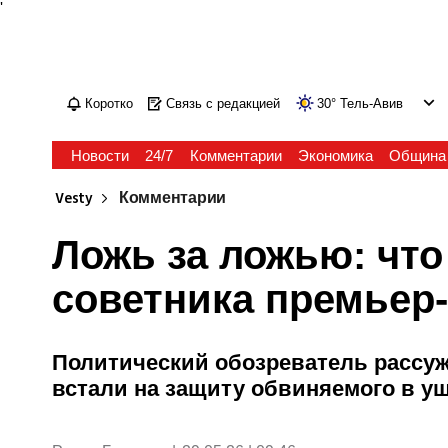
'
Коротко
Связь с редакцией
30
°
Тель-Авив
Новости
24/7
Комментарии
Экономика
Община
Vesty
Комментарии
Ложь за ложью: что
советника премьер
Политический обозреватель рассуж
встали на защиту обвиняемого в у