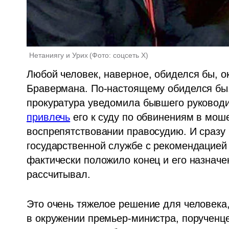
Нетаниягу и Урих
(
Фото: соцсеть Х
)
Любой человек, наверное, обиделся бы, ок
Бравермана. По-настоящему обиделся бы.
прокуратура уведомила бывшего руководи
привлечь
 его к суду по обвинениям в мош
воспрепятствовании правосудию. И сразу 
государственной службе с рекомендацией 
фактически положило конец и его назначен
рассчитывал. 
Это очень тяжелое решение для человек
в окружении премьер-министра, порученце