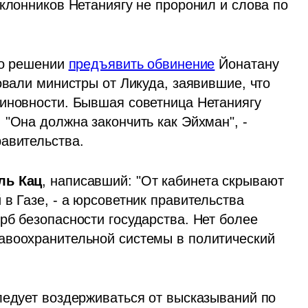
клонников Нетаниягу не проронил и слова по 
 о решении 
предъявить обвинение
 Йонатану 
овали министры от Ликуда, заявившие, что 
хорошо знают Уриха и убеждены в его невиновности. Бывшая советница Нетаниягу 
 "Она должна закончить как Эйхман", - 
авительства. 
ль Кац
, написавший: "От кабинета скрывают 
в Газе, - а юрсоветник правительства 
б безопасности государства. Нет более 
авоохранительной системы в политический 
ледует воздерживаться от высказываний по 