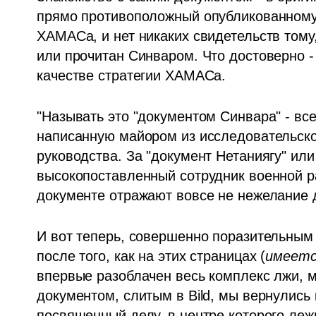
прямо противоположный опубликованному.
ХАМАСа, и нет никаких свидетельств тому,
или прочитан Синваром. Что достоверно - 
качестве стратегии ХАМАСа.
"Называть это "документом Синвара" - все
написанную майором из исследовательско
руководства. За "документ Нетаниягу" или 
высокопоставленный сотрудник военной ра
документе отражают вовсе не нежелание д
И вот теперь, совершенно поразительным 
после того, как на этих страницах (
имеетс
впервые разоблачен весь комплекс лжи, 
документом, слитым в Bild, мы вернулись 
посвященный делу, в центре которого леж