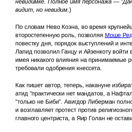
невидимке. Полное имя персонажа — "Дани
видит, но невидим.
)
По словам Нево Коэна, во время крупнейш
второстепенную роль, позволяя 
Моше Ре
повестку дня, порядок выступлений и инт
Лапид позволил Ганцу и Айзенкоту войти в
имея никакого влияния на принимаемые ре
требовали одобрения кнессета.
Как пишет автор, теперь, накануне избира
атид "практически нет мандатов, а Нафтал
"только не Биби". Авигдор Либерман полн
и возглавляет протест против религиозног
главного центриста, а Яир Голан не остав