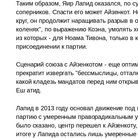
Таким образом, Яир Лапид оказался, по су
соперников. Спасти его может Айзенкот. 
круг, он продолжит наращивать разрыв в 
коленях", по выражению Коэна, умолять хо
из которых - для Ноама Тивона, только в 
присоединении к партии. 
Сценарий союза с Айзенкотом - еще оптим
прекратит извергать "бессмыслицы, отталк
какой кладезь мандатов перед ним открыва
Еш атид.
Лапид в 2013 году основал движение под 
партию с умеренным праворадикальным укл
было сказано, центр перешел к Айзенкоту, 
итоге у Лапида остались лишь умеренные л