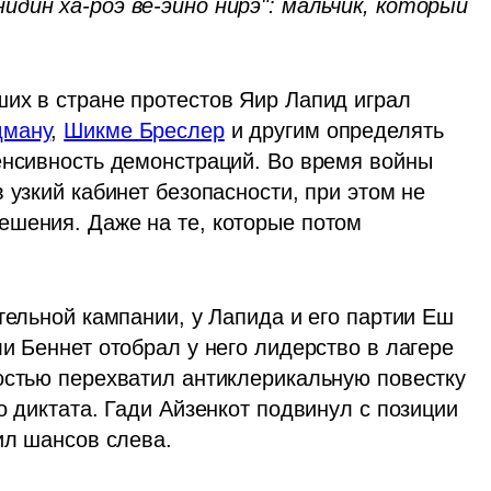
дин ха-роэ ве-эйно нирэ": мальчик, который 
их в стране протестов Яир Лапид играл 
дману
, 
Шикме Бреслер
 и другим определять 
енсивность демонстраций. Во время войны 
 узкий кабинет безопасности, при этом не 
шения. Даже на те, которые потом 
тельной кампании, у Лапида и его партии Еш 
и Беннет отобрал у него лидерство в лагере 
остью перехватил антиклерикальную повестку 
о диктата. Гади Айзенкот подвинул с позиции 
ил шансов слева.