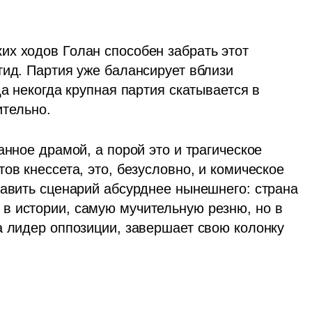
х ходов Голан способен забрать этот 
ид. Партия уже балансирует вблизи  
а некогда крупная партия скатывается в 
ительно.
нное драмой, а порой это и трагическое 
ов кнессета, это, безусловно, и комическое 
тавить сценарий абсурднее нынешнего: страна 
 истории, самую мучительную резню, но в 
а лидер оппозиции, завершает свою колонку 