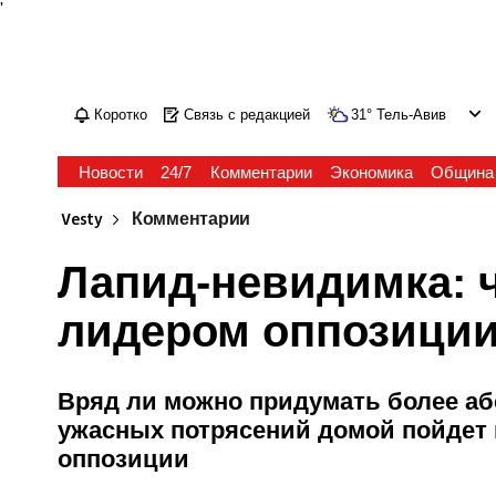
'
Коротко
Связь с редакцией
31
°
Тель-Авив
Новости
24/7
Комментарии
Экономика
Община
Vesty
Комментарии
Лапид-невидимка: ч
лидером оппозиции
Вряд ли можно придумать более аб
ужасных потрясений домой пойдет 
оппозиции