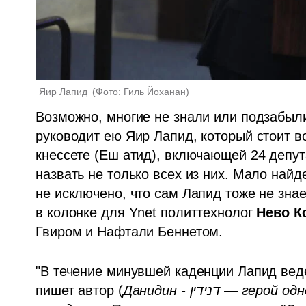
Яир Лапид 
(
Фото: Гиль Йоханан
)
Возможно, многие не знали или подзабыли
руководит ею Яир Лапид, который стоит во
кнессете (Еш атид), включающей 24 депута
назвать не только всех из них. Мало найде
не исключено, что сам Лапид тоже не знае
в колонке для Ynet политтехнолог 
Нево К
Гвиром и Нафтали Беннетом.
"В течение минувшей каденции Лапид ведет
пишет автор (
Данидин - דנידין — герой одноименной серии детских книг о мальчике-