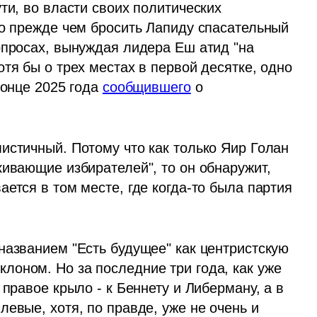
ти, во власти своих политических 
Но прежде чем бросить Лапиду спасательный 
опросах, вынуждая лидера Еш атид "на 
тя бы о трех местах в первой десятке, одно 
конце 2025 года 
сообщившего
 о 
истичный. Потому что как только Яир Голан 
ивающие избирателей", то он обнаружит, 
ется в том месте, где когда-то была партия 
названием "Есть будущее" как центристскую 
оном. Но за последние три года, как уже 
правое крыло - к Беннету и Либерману, а в 
евые, хотя, по правде, уже не очень и 