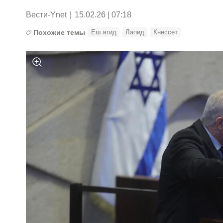
Вести-Ynet
|
15.02.26 | 07:18
Похожие темы
Еш атид
Лапид
Кнессет