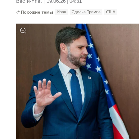
Вести-Ynet
|
19.06.26 | 04:31
Похожие темы
Иран
Сделка Трампа
США