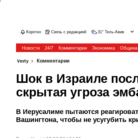
'
Коротко
Связь с редакцией
31
°
Тель-Авив
Новости
24/7
Комментарии
Экономика
Община
Vesty
Комментарии
Шок в Израиле посл
скрытая угроза эмб
В Иерусалиме пытаются реагироват
Вашингтона, чтобы не усугубить кр