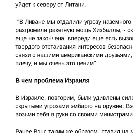
уйдет к северу от Литани.
 "В Ливане мы отдалили угрозу наземного вторжения от наших населенных пунктов и 
разгромили ракетную мощь Хизбаллы, - ска
еще не закончена, впереди еще есть вызов
твердого отстаивания интересов безопасн
связи с нашими американскими друзьями, 
плечу, и мы очень это ценим".
В чем проблема Израиля
В Израиле, повторим, были удивлены сило
скрытыми угрозами эмбарго на оружие. Вэн
возьми себя в руки со своими министрами,
Ранее Вэнс таким же образом "ставил на м