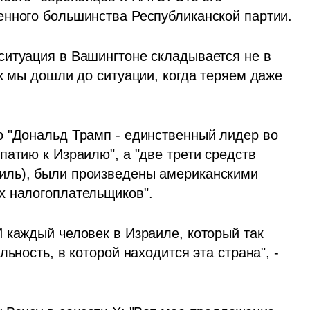
мировоззрение. Оно отражает дух современного большинства Республиканской партии. 
итуация в Вашингтоне складывается не в 
к мы дошли до ситуации, когда теряем даже 
 "Дональд Трамп - единственный лидер во 
атию к Израилю", а "две трети средств 
ль), были произведены американскими 
х налогоплательщиков". 
 каждый человек в Израиле, который так 
ьность, в которой находится эта страна", - 