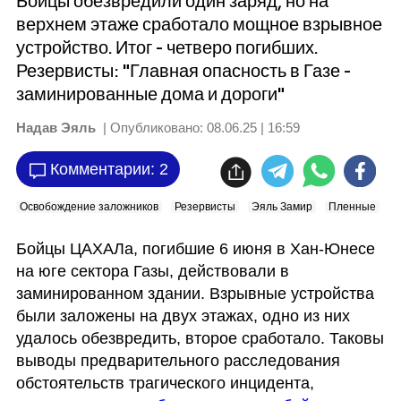
Бойцы обезвредили один заряд, но на
верхнем этаже сработало мощное взрывное
устройство. Итог - четверо погибших.
Резервисты: "Главная опасность в Газе -
заминированные дома и дороги"
Надав Эяль
| Опубликовано:
08.06.25 | 16:59
Комментарии: 2
Освобождение заложников
Резервисты
Эяль Замир
Пленные
Н
Бойцы ЦАХАЛа, погибшие 6 июня в Хан-Юнесе 
на юге сектора Газы, действовали в 
заминированном здании. Взрывные устройства 
были заложены на двух этажах, одно из них 
удалось обезвредить, второе сработало. Таковы 
выводы предварительного расследования 
обстоятельств трагического инцидента, 