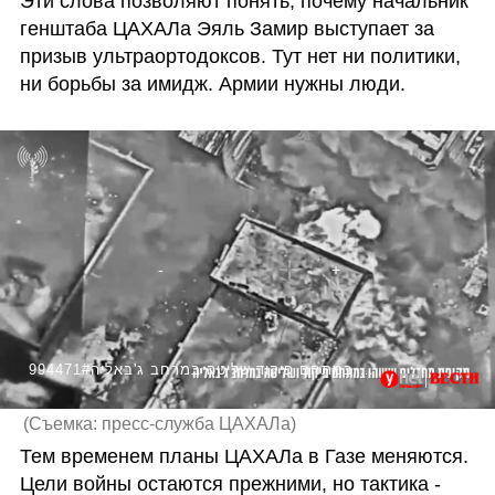
Эти слова позволяют понять, почему начальник 
генштаба ЦАХАЛа Эяль Замир выступает за 
призыв ультраортодоксов. Тут нет ни политики, 
ни борьбы за имидж. Армии нужны люди.
994471#תיעוד מתקיפת מחבלים במתחם פיקוד שליטה במרחב ג'באליה
(
Съемка: пресс-служба ЦАХАЛа
)
Тем временем планы ЦАХАЛа в Газе меняются. 
Цели войны остаются прежними, но тактика - 