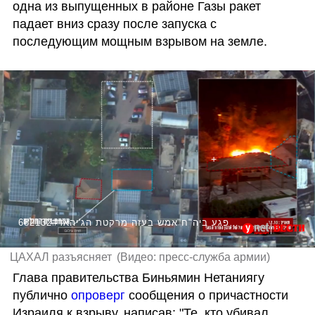
одна из выпущенных в районе Газы ракет 
падает вниз сразу после запуска с 
последующим мощным взрывом на земле.
682132#תיעוד ראשון של צה"ל: כך נפגע ביה"ח אמש בעזה מרקטת הג'יהאד
ЦАХАЛ разъясняет
(
Видео: пресс-служба армии
)
Глава правительства Биньямин Нетаниягу 
публично 
опроверг 
сообщения о причастности 
Израиля к взрыву, написав: "Те, кто убивал 