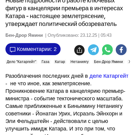
Новые подробности о работе ключевых
фигур в канцелярии премьера в интересах
Катара - настоящее землетрясение,
утверждает политический обозреватель
Бен-Дрор Ямини
| Опубликовано:
23.12.25 | 05:43
Комментарии: 2
Дело "Катаргейт"
Газа
Катар
Нетаниягу
Бен-Дрор Ямини
ХА
Разоблачения последних дней в 
деле Катаргейт
-  не что иное, как землетрясение. 
Проникновение Катара в канцелярию премьер-
министра - событие тектонического масштаба. 
Самые приближенные к Биньямину Нетаниягу 
советники - Йонатан Урих, Исраэль Эйнхорн и 
Эли Фельдштейн - действовали с целью 
улучшить имидж Катара. И это при том, что 