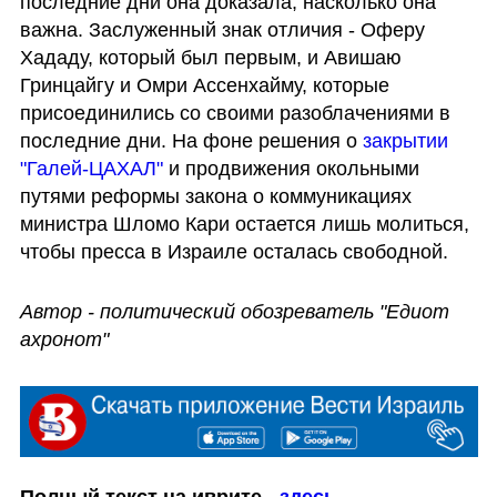
последние дни она доказала, насколько она 
важна. Заслуженный знак отличия - Оферу 
Хададу, который был первым, и Авишаю 
Гринцайгу и Омри Ассенхайму, которые 
присоединились со своими разоблачениями в 
последние дни. На фоне решения о 
закрытии 
"Галей-ЦАХАЛ"
 и продвижения окольными 
путями реформы закона о коммуникациях 
министра Шломо Кари остается лишь молиться, 
чтобы пресса в Израиле осталась свободной.
Автор - политический обозреватель "Едиот 
ахронот"
Полный текст на иврите - 
здесь