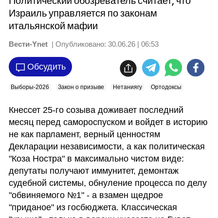
Политический обозреватель считает, что
Израиль управляется по законам
итальянской мафии
Вести-Ynet
| Опубликовано:
30.06.26 | 06:53
Обсудить
Выборы-2026
Закон о призыве
Нетаниягу
Ортодоксы
Кнессет 25-го созыва доживает последний 
месяц перед самороспуском и войдет в историю 
не как парламент, верный ценностям 
Декларации независимости, а как политическая 
"Коза Ностра" в максимально чистом виде: 
депутаты получают иммунитет, демонтаж 
судебной системы, обнуление процесса по делу 
"обвиняемого №1" - а взамен щедрое 
"приданое" из госбюджета. Классическая 