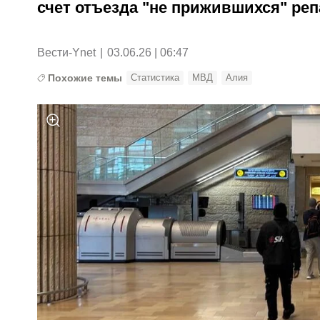
счет отъезда "не прижившихся" ре
Вести-Ynet
|
03.06.26 | 06:47
Похожие темы
Статистика
МВД
Алия