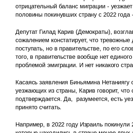
отрицательный баланс миграции - уезжает
половины покинувших страну с 2022 года -
Депутат Гилад Карив (Демократы), возгла
сожалением констатирует, что тревожные
поступать, но в правительстве, по его сло
того, в правительстве вообще нет единог
проблемой эмиграции. И нет никакого стр
Касаясь заявления Биньямина Нетаниягу 
уезжающих из страны, Карив говорит, что 
подтверждается. Да,  разумеется, есть уе
принято считать.
Например, в 2022 году Израиль покинули 
которые находились в стране менее двух л