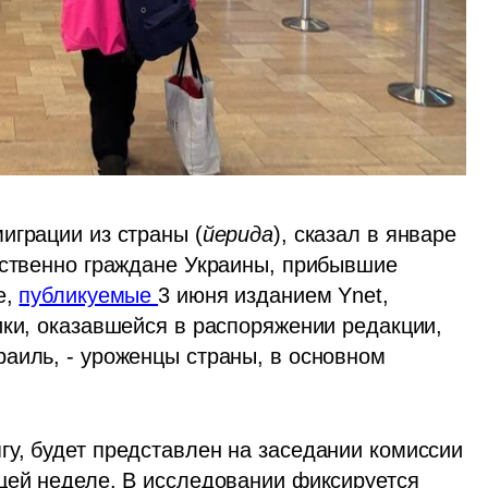
играции из страны (
йерида
), сказал в январе 
ественно граждане Украины, прибывшие 
, 
публикуемые 
3 июня изданием Ynet, 
ики, оказавшейся в распоряжении редакции, 
аиль, - уроженцы страны, в основном 
у, будет представлен на заседании комиссии 
щей неделе. В исследовании фиксируется 