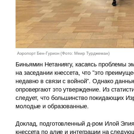
Аэропорт Бен-Гурион
(
Фото: Меир Турджеман
)
Биньямин Нетаниягу, касаясь проблемы эм
на заседании кнессета, что "это преимущ
недавно в связи с войной". Однако данные
опровергают это утверждение. Из статист
следует, что большинство покидающих Изр
молодые и образованные.
Доклад, подготовленный д-ром Илой Элияг
кнессета по алие и интеграции на следую