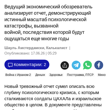
Ведущий экономический обозреватель
анализирует отчет, демонстрирующий
истинный масштаб психологической
катастрофы, вызванной
войной, последствия которой будут
ощущаться еще многие годы
Шауль Амстердамски, Калькалист
|
Опубликовано:
17.06.26 | 05:29
Комментарии: 2
Война с Ираном-2
Деньги
Здоровье
Посттравма, ПТСР
Минобо
Новый тревожный отчет сумел описать всю 
глубину психологического кризиса, с которым 
сталкиваются солдаты ЦАХАЛа и израильское 
общество в целом. В документе представлены 